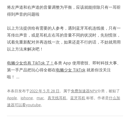
将左声道和右声道的音量调整为平衡，应该就能排除只有一耳听
得到声音的问题啦
以上方法提供给有需要的人参考，遇到蓝牙耳机连线後，只有一
耳传出声音，或是耳机左右耳的音量不同的状况时，先别慌张，
试着先重新配对并再连线一次，如果还是不行的话，不妨就用用
以上方法来解决吧！
电獭少女也有 TikTok 了！
各类 App 使用密技、即时科技大事、
第一手产品把玩心得全都在
电獭少女 TikTok
就差你没关注
啦！ …
本条目发布于
2022 年 5 月 28 日
。属于
免费加速器NPV
分类，被贴了
Apple
、
iphone
、
mac
、
真无线耳机
、
蓝牙耳机
标签。
作者是
什么加
速器可以看youtube
。