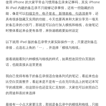
使用 iPhone 的大家平常会习惯用备忘录来记事吗，其实 iPhone
和 iPad 内建的备忘录不只能够记录事情，还有一些隐藏的功
能，像是可以
扫描文件、电子签名、新增表格、勾选清单
等，还
具有很多隐藏又实用的功能，今天也要再来和大家分享另一项关
於备忘录的小技巧，那就是可以自行加入横线和格线，在做笔记
时整体看起来会更有条理，来快速瞧瞧要如何设定
以下就用 iPad 版的备忘录带大家实际操作一次，只要进到备忘
录後，点选右上角的「⋯」，并选择「横线与格线」
接着就能看到六种横线与格线的样式，如果想改回空白页面的
话，也能直接从这里更改
我自己觉得有格子的备忘录很适合做条列式的笔记，看起来也会
比空白页面整齐，看起来是不是有一点在无印良品上的笔记本写
字的感觉咧，但这部分也还蛮见仁见智的，大家也可以依照自己
的用途和喜好来选择
最後有一小点大家要注意，那就是备忘录中的横线和格线，只能