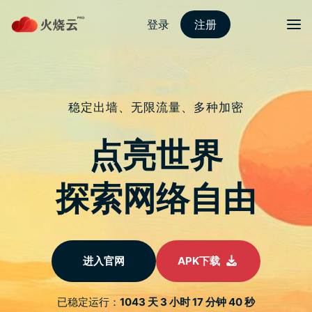
跳
至
protonvpn下载
正
文
菜单
标签归档：
IPHONE