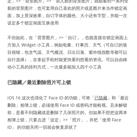
定」>>「背景图片」>>「加入新的背景图片」就能看到一系列全
新的背景图片，也可套用自己喜欢的照片或是图片来当作锁定画
面，加上景深效果，自订字体的颜色、大小还有字型，并能一次
设定多个锁定画面互换使用
不但如此，在「背景图片」>>「自订」，也能直接在锁定画面上
方加入 Widget 小工具，例如电量、行事历、天气（可自订的项
目很细，包含气温、天气概况、日出日落、紫外线指数等都可以
自行选择），在拿起手机时能更快看到想看的资讯。可以自由移
动小工具的排列方式，一次最多能加入四个小工具
已隐藏／最近删除照片可上锁
iOS 16 这次也强化了 Face ID 的功能，可将「
已隐藏
」和「最近
删除」相簿上锁，必须使用 Face ID 或密码才能检视。且未解锁
前，是看不到隐藏或是删除了几张照片的。但如果不想把这两本
相簿上锁，只要点进「设定」>>「照片」，并把「使用 Face
ID」 的功能关闭一切就会恢复原状了