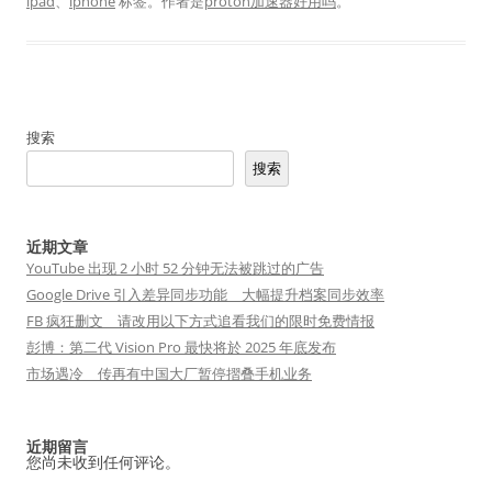
ipad
、
iphone
标签。
作者是
proton加速器好用吗
。
搜索
搜索
近期文章
YouTube 出现 2 小时 52 分钟无法被跳过的广告
Google Drive 引入差异同步功能 大幅提升档案同步效率
FB 疯狂删文 请改用以下方式追看我们的限时免费情报
彭博：第二代 Vision Pro 最快将於 2025 年底发布
市场遇冷 传再有中国大厂暂停摺叠手机业务
近期留言
您尚未收到任何评论。