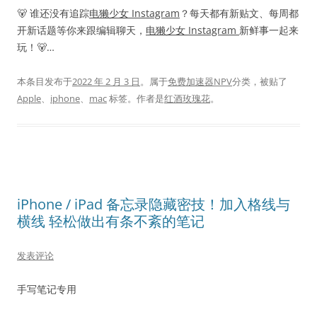
🐻 谁还没有追踪
电獭少女 Instagram
？每天都有新贴文、每周都
开新话题等你来跟编辑聊天，
电獭少女 Instagram
新鲜事一起来
玩！🐻…
本条目发布于
2022 年 2 月 3 日
。属于
免费加速器NPV
分类，被贴了
Apple
、
iphone
、
mac
标签。
作者是
红酒玫瑰花
。
iPhone / iPad 备忘录隐藏密技！加入格线与
横线 轻松做出有条不紊的笔记
发表评论
手写笔记专用