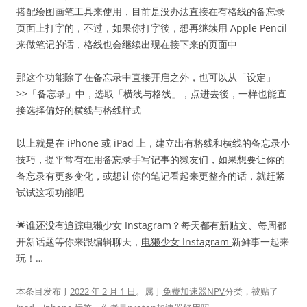
搭配绘图画笔工具来使用，目前是没办法直接在有格线的备忘录
页面上打字的，不过，如果你打字後，想再继续用 Apple Pencil
来做笔记的话，格线也会继续出现在接下来的页面中
那这个功能除了在备忘录中直接开启之外，也可以从「设定」
>>「备忘录」中，选取「横线与格线」，点进去後，一样也能直
接选择偏好的横线与格线样式
以上就是在 iPhone 或 iPad 上，建立出有格线和横线的备忘录小
技巧，提平常有在用备忘录手写记事的獭友们，如果想要让你的
备忘录有更多变化，或想让你的笔记看起来更整齐的话，就赶紧
试试这项功能吧
🌟谁还没有追踪
电獭少女 Instagram
？每天都有新贴文、每周都
开新话题等你来跟编辑聊天，
电獭少女 Instagram
新鲜事一起来
玩！…
本条目发布于
2022 年 2 月 1 日
。属于
免费加速器NPV
分类，被贴了