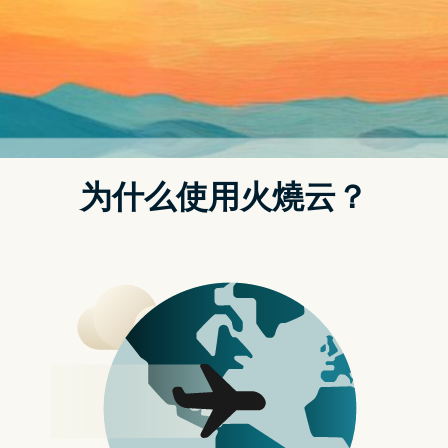
iOS 16 上线！iPhone 用户不可不知的 10 项
实用功能总整理 如何设定一次看
发表评论
与大家分享十个 iOS 16 的亮点功能
iOS 16 在今天正式上线，先前公测版推出时，我们有整理了亮点
功能的
文章
和
影片
，大家最有印象的应该是全新的锁定画面、照
片可以去背、讯息可以编辑或是收回等，本篇文章要继续来盘点
10 个 iOS 16 实用功能，也会一步步教大家如何设定，有兴趣的
獭友一起来看看
在锁定画面加入小工具
首先是大部分用户应该最有感的「锁定画面」。更新後，至「设