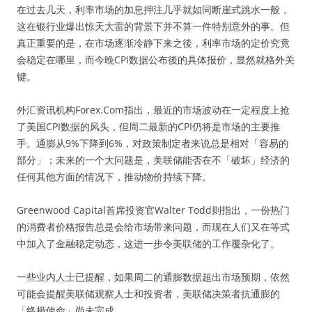
在过去几天，利率市场的加息押注几乎就如同断崖式跳水一般，
这在银行业爆出惊天大雷的背景下并不算一件特别意外的事。但
真正重要的是，在市场逐渐冷静下来之後，利率市场的定价究竟
会稳定在哪里，而今晚CPI数据公布後的具体报价，显然就格外关
键。
外汇资讯机构Forex.Com指出，最近的市场波动在一定程度上抢
了美国CPI数据的风头，但周二最新的CPI仍将是市场的主要推
手。通膨从9%下降到6%，对政策制定者来说总是相对「容易的
部分」；未来的一个大问题是，美联储能否在不「破坏」经济的
任何其他方面的情况下，推动物价持续下降。
Greenwood Capital首席投资官Walter Todd则指出，一份热门
的消费者价格报告总是会给市场带来问题，而现在人们又在等式
中加入了金融稳定动态，这进一步令美联储的工作覆杂化了。
一些业内人士已提醒，如果周二的通膨数据超出市场预期，依然
可能会提醒美联储观察人士和投资者，美联储决策者抗通膨的
「终极使命」尚未完成。