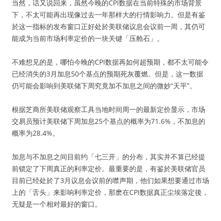
当然，话又说回来，虽然今晚的CPI数据在当前特殊的市场背景
下，不太可能再出现像过去一年那样大的行情影响力。但是有鉴
於这一指标的发布窗口正好处於美联储议息会议前一周，其仍可
能成为当前市场利率定价的一块关键「压舱石」。
不难想见的是，哪怕今晚的CPI数据再如何超预期，都不太可能令
已经消失的3月加息50个基点的预期死灰覆燃。但是，这一数据
仍可能会影响到美联储下周究竟加不加息之间的微妙“天平”。
根据芝商所美联储观察工具当地时间周一的最新定价显示，市场
交易员预计美联储下周加息25个基点的概率为71.6%，不加息的
概率为28.4%。
加息与不加息之间目前约「七三开」的分布，其实并不算已经提
前锁定了下周真正的利率定价。最重要的是，有鉴於美联储官员
目前已经处於了3月议息会议前的噤声期，他们如果想要通过市场
上的「舌头」来影响利率定价，那麽在CPI数据真正尘埃落定後，
无疑是一个相对最好的窗口。