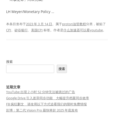
LH Meyer/Monetary Policy …
本条目发布于
2023 年 3 月 14 日
。属于
proton油管教程
分类，被贴了
CPI
、
矽谷银行
、
美国CPI
标签。
作者是
什么加速器可以看youtube
。
搜索
搜索
近期文章
YouTube 出现 2 小时 52 分钟无法被跳过的广告
Google Drive 引入差异同步功能 大幅提升档案同步效率
FB 疯狂删文 请改用以下方式追看我们的限时免费情报
彭博：第二代 Vision Pro 最快将於 2025 年底发布