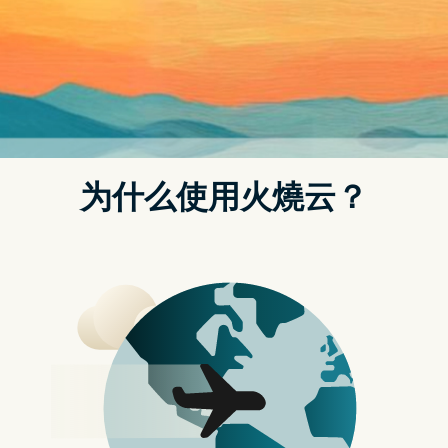
（前情提要：美国魔改CPI定义》2023年加重房价比重，劳工
局：更贴近真实现况 ）
（背景补充：美国1月CPI年增6.4%「略高预期」！比特币插针回
补 涨破2.2万镁 ）
很多人会产生这样的疑问，这个过去一年美国资本市场上最受关
注的宏观经济指标，眼下究竟还重要吗？
放在一周前，这个问题的答案显然没有什麽悬念：在过去一年
里，动荡的行情走势几乎就不曾在美国CPI数据发布日「缺席」。
一组历史统计显示，标普500指数在过去一年CPI发布日的平均上
下波动幅度达到了1.8%，而日常的平均水平仅为1.2%。
但是，曾经备受瞩目的美国非农就业数据，在矽谷银行周末破产
时的影响力几乎“哑火”後，人们或许已很难对今晚的CPI数据，能
掀起多大浪花抱有太多的期待…
CPI数据在当前重要性恐退居二线？