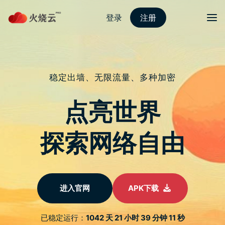
跳
至
protonvpn下载
正
文
菜单
标签归档：
CPI
矽谷银行戳破金融危机，今晚美国 CPI 才真
正引爆加密市场？
发表评论
过去一周围绕矽谷银行破产牵连出的银行业「黑天鹅」，震惊了
全球金融市场，今晚即将出炉的美国2月CPI数据，似乎骤然间陷
入了一个「较为尴尬的境地」。