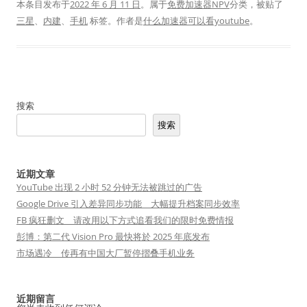
本条目发布于
2022 年 6 月 11 日
。属于
免费加速器NPV
分类，被贴了
三星
、
内建
、
手机
标签。
作者是
什么加速器可以看youtube
。
搜索
搜索
近期文章
YouTube 出现 2 小时 52 分钟无法被跳过的广告
Google Drive 引入差异同步功能 大幅提升档案同步效率
FB 疯狂删文 请改用以下方式追看我们的限时免费情报
彭博：第二代 Vision Pro 最快将於 2025 年底发布
市场遇冷 传再有中国大厂暂停摺叠手机业务
近期留言