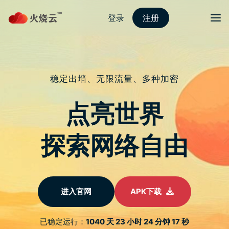
跳
至
protonvpn下载
正
文
菜单
标签归档：
手机
NCC公布2021年下半年至2022年第1季15款
智慧手机内建软体资安抽测结果
发表评论
NCC近期公布了2021年下半年至2022年第1季，销售量较高且未
取得资安认证之10款不同厂牌智慧型手机，与5款中国大陆厂牌
手机，进行手机系统内建软体之资安检测，经完成初测、复测及