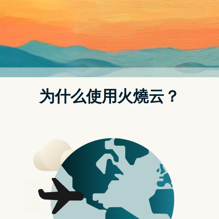
改善程序後，公布15款手机检测结果。
▲图片来源
NCC公布2021年下半年至2022年第1季15款智慧手
机内建软体资安抽测结果
NCC的内建软体资安抽测主要包括「内建软体应将帐号、通行码
或金钥储存於作业系统保护区内或以加密方式储存」、「内建软
体具备付费功能时，应使用多因子或强验证进行用户身分辨
识」、「内建软体应避免交谈识别码遭重送攻击」、「与付费功
能伺服器间传输，应使用安全之加密演算法」、「不可於执行期
间将敏感性资料储存於系统日志档案」、「存取敏感性资料前，
应取得使用者同意」等项目。
2022年1月初，NCC便公开2021年上半年抽测之5款大陆厂牌智
慧型手机（REALME C3、OPPO A72、VIVO Y50、MI NOTE9
PRO、SUGAR T30 64/3G DUAL LTE），与2021年下半年抽测之
10款不同厂牌智慧型手机检测结果，当时5款大陆厂牌智慧型手