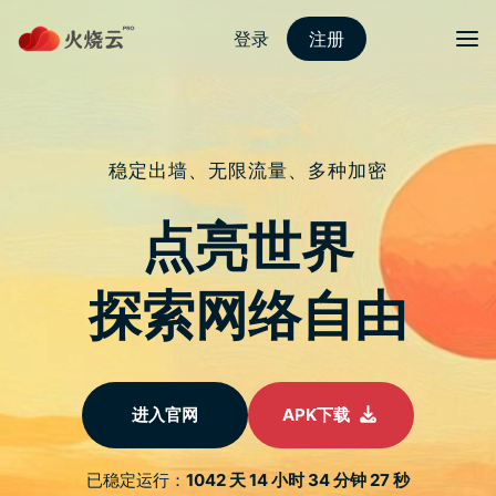
跳
至
protonvpn下载
正
文
菜单
标签归档：
即日
LINE 免费贴图整理：20 款 LINE 免费贴图，
超可爱贴图限时开放下载！
发表评论
迎接暑假来临，在 6 月最後一周也为各位整理最新的 LINE 免费
贴图，本周除了有康宝厨房的免费贴图，还有未出现在贴图小舖
的 Audi Taiwan 和 Vespa Taiwan 的隐藏贴图开放免费下载！