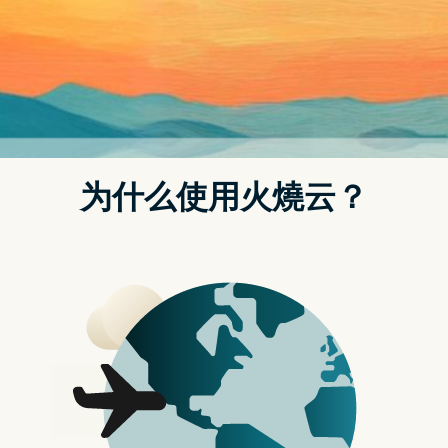
此外，依循惯例也整理了目前能下载的免费贴图总共多达 20
款，还没下载的各位可得把握机会了！
LINE 免费贴图整理：20 款 LINE 免费贴图，超可
爱贴图限时开放下载！
1. 动滋动滋！康宝妈妈动起来（下载期限：即日起至
2022/07/28）
下载期限：2022 年 07 月 28 日
使用效期：90 天
贴图下载条件＆连结：将「康宝厨房 天天上菜」官方帐号
加为好友即可下载（点我前往）
2. Audi 全心服务 智能启动（下载期限：即日起至
2022/07/27）
下载期限：2022 年 07 月