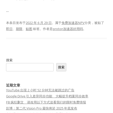
…
本条目发布于
2022 年 6 月 29 日
。属于
免费加速器NPV
分类，被贴了
即日
、
期限
、
贴图
标签。
作者是
proton加速器好用吗
。
搜索
搜索
近期文章
YouTube 出现 2 小时 52 分钟无法被跳过的广告
Google Drive 引入差异同步功能 大幅提升档案同步效率
FB 疯狂删文 请改用以下方式追看我们的限时免费情报
彭博：第二代 Vision Pro 最快将於 2025 年底发布