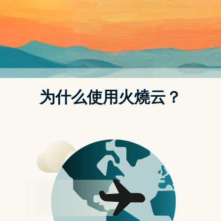
单、去除效果也相当不错的 SnapEdit 免费去除人物线上工具，
照片上传并圈出你要去除的人物或物件之後，一键 AI 就会帮你完
成去除。
SnapEdit 免费去除照片中人物、物件的线上工
具，提供编辑功能，效果相当不错
点我前往 SnapEdit 网站
点我至 App Store 下载
点我至 Google Play 下载
SnapEdit 除了有网页版，也提供 App 版本，iOS 和 Android 都
有，这边我以网页版为例。
进到 SnapEdit 网站之後，点击 Upload Image 手动上传图片，
或直接拖曳进来都可以，支援 JPG、PNG 和 JPEG。另外下方也
有几个范例照可以使用，如果你想先试试的话可以用这几张：
上传好後会进入後台，你可以直接手动画要去掉的范围，左侧可