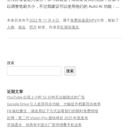
以调整笔刷大小，不过我建议可以使用他们的 Auto AI 功能：…
本条目发布于
2022 年 11 月 4 日
。属于
免费加速器NPV
分类，被贴了
人物
、
就会
、
照片
标签。
作者是
红酒玫瑰花
。
搜索
搜索
近期文章
YouTube 出现 2 小时 52 分钟无法被跳过的广告
Google Drive 引入差异同步功能 大幅提升档案同步效率
FB 疯狂删文 请改用以下方式追看我们的限时免费情报
彭博：第二代 Vision Pro 最快将於 2025 年底发布
市场遇冷 传再有中国大厂暂停摺叠手机业务