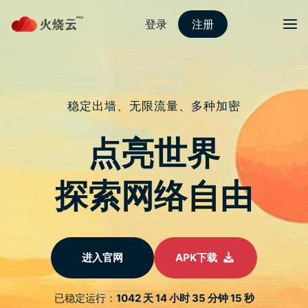
跳
至
protonvpn下载
正
文
菜单
标签归档：
人物
SnapEdit 免费去除照片中人物、物件的线上
工具，提供编辑功能，效果相当不错
发表评论
跟朋友拍合照、独照、甚至是拍美丽的景色时，多少都会碰到想
要把画面中的陌生人、碍眼的物体给移除，不过不是每个人都会
用 Photoshop 之类的专业软体，而这篇就要推荐一个操作超简