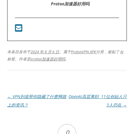
Proton加速器好用吗
本条目发布于
2024 年 8 月 6 日
。属于
ProtonVPN APK
分类，被贴了
AI
标签。
作者是
proton加速器好用吗
。
文
←
VPN到底帮你隐藏了什麽网路
OpenAI高层离职 11位创始人只
章
上的资讯？
3人仍在
→
导
航
0