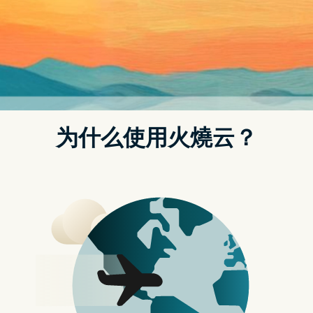
Google的Tensor G5晶片将为Pixel 10系列提供动力，采用整合式InFO封装。
（图／取自台积电官网）
Google 将采用先进的3奈米制程与InFO 封装
据报导， Google的Tensor G5晶片将为Pixel 10系列提供动力，
不仅受益於先进的 3 奈米制程，还将采用整合式InFO封装，突显
出台积电与日俱增的影响力与技术实力，尤其是在封装解决方案
上，为晶片设计与效能带来实质效益，此外，许多公司也正在探
索使用玻璃基板，为晶片设计带来转型，可能对整个产业产生涟
漪效应。
更多新闻：首次超越台积电 三星半导体销售额新高
玻璃基板成为未来晶片发展的潜力新材料
除了封装技术的进步，转用玻璃材料生产晶片也是一个可能的重