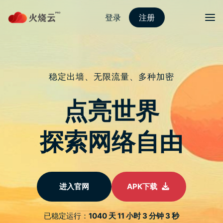
跳
至
protonvpn下载
正
文
菜单
Google新机用InFO封装 台积电新单报喜
发表评论
编译／庄闵棻
台积电的扇出型 （InFO）封装制程，将颠覆苹果在高阶人工智慧
（AI）手机市场的统治地位。据供应链消息人士透露，Google 计
画在即将於明年推出的Pixel 10系列中，采用台积电的3奈米制
程，制造自主研发的晶片，此一重大转变包括整合InFO封装，可
望降低晶片厚度并提升能源效率，这些都是竞争激烈的AI手机领
域的关键因素。