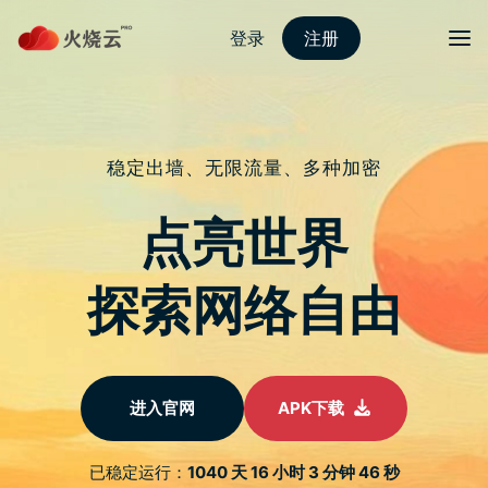
跳
至
protonvpn下载
正
文
菜单
CES 直击》苹果引领 AR / VR 领域？CES 高
层：Vision Pro 将成市场转捩点
发表评论
CES 去年特别为元宇宙（Metaverse）设立了专区，随着一年过
去，智慧手机大厂苹果又在 2023 年亮相了自家首款头戴式显示
器 Vision Pro，这款产品预计会在 1 月底、2 月初正式面向消费
者，这也让人好奇，元宇宙市场接下来的发展将会是何种样貌？
对此，CES 主题项目总监 Brian Comiskey 认为，Vision Pro 将
成为 AR/VR 市场的一大转捩点，因为苹果在智慧型手机市场中做