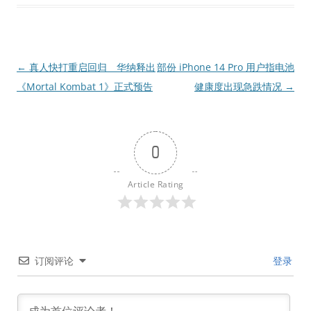
文
←
真人快打重启回归 华纳释出
部份 iPhone 14 Pro 用户指电池
章
《Mortal Kombat 1》正式预告
健康度出现急跌情况
→
导
航
0
Article Rating
订阅评论
登录