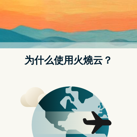
的是正确的事，且苹果也将成为 AR/VR 整体生态系统的主要受益
者。因为 Vision Pro 的亮相，在今年 CES 中，大众也将看到元
宇宙以几个重要的方式活跃起来，像是 VR 头盔的触觉控制技
术，元宇宙内的应用也将因此活跃。
不过 Comiskey 也表示，2024 年会是智慧眼镜与 AR 眼镜的一
年，且当中也将融入 Meta AI；像是雷朋（Ray–Ban）先前就宣
布与 Meta 合作，在雷朋的智慧眼镜中融入了许多 AI 功能。在今
年的展场当中，有许多值得关注的厂商也将参加，像是 XREAL 与
Magic Leap。
XREAL 是一家消费性 AR 眼镜的制造商；至於 Magic Leap 则是
生产企业端 AR 智慧眼镜的厂商，Magic Leap 的 AR 眼镜已经被
批准（在美国）用於进行远距手术的培训。Comiskey 认为，这
些应用的发展都显示出，AR/VR 领域的应用开始变得广泛。
那麽回到苹果本身，Vision Pro 的推出意味着这款产品将会引领
潮流吗？Comiskey 的答案是肯定的；他表示，任何进入市场的
公司都会在某种程度上改变它，但接下来的问题是，这种变化的