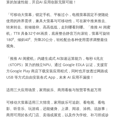
算的加速性能，开启AI 应用创新无限可能！
「可移动大萤幕」锁定手机、平板过小，电视萤幕固定不便随处
使用的跨界需求，兼具大萤幕与可移动性，可在家中推来推去、
转来转去、前倾後仰、高高低低，走到哪看到哪。「推推 AI 闺蜜
机」TT8 具备32寸4K画质，底座整合静音万向滚轮，萤幕可旋转
180⁰、倾斜40⁰、升降20公分，轻松配合各种使用需求调整最佳
视角。
「推推 AI 闺蜜机」内建生成式 AI加速运算能力，每秒 6兆次
（6TOPS）算力的独立NPU。通过 Google EDLA 认证，支援官
方Google Play 商店下载安装应用程式，同时也开放透过网路或
USB 等方式自由安装各式 App，未来 AI 应用不漏接！
适用三大应用场景，家用娱乐、商用看板与智慧零售超万用
可移动大萤幕适用三大情境，家用娱乐可追剧、看电视、看电
影、听音乐、玩游戏，还能健身、上课、阅读、涂鸦、说故事；
商用可用於各式门店、卖场或展览，以及作为学校、补习班或诊