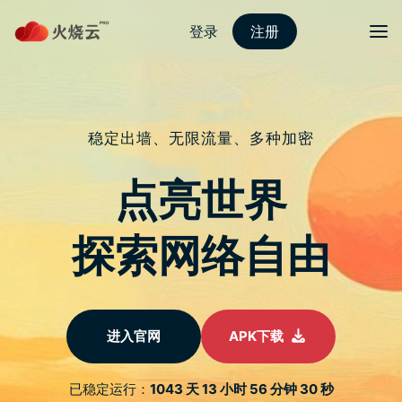
跳
至
protonvpn下载
正
文
菜单