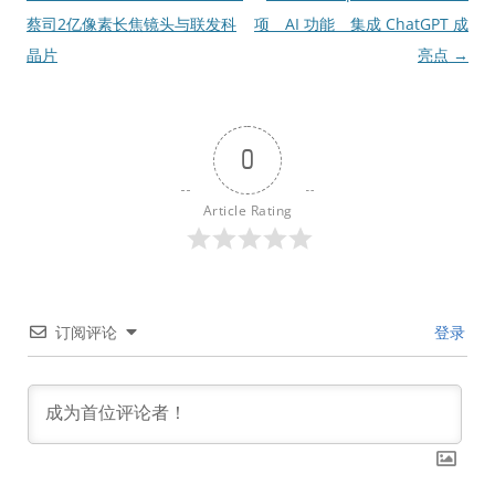
章
蔡司2亿像素长焦镜头与联发科
项 AI 功能 集成 ChatGPT 成
导
晶片
亮点
→
航
0
Article Rating
订阅评论
登录