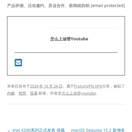
产品评测、活动邀约、异业合作、新闻稿协助 [email protected]
怎么上油管youtube
本条目发布于
2024 年 10 月 24 日
。属于
ProtonVPN APK
分类，被贴了
内建
、
智慧
、
萤幕
标签。
作者是
怎么上油管youtube
。
文
←
vivo X200系列正式发表 搭载
macOS Sequoia 15.2 新增多