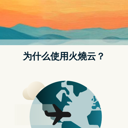
迎接可移动大萤幕AI时代！OVO发表可触控
的32寸 4K智慧显示器「推推AI闺蜜机」早鸟
只要 6 折
发表评论
近来不少 AI 手机、AI PC 问世，智慧视听领导品牌 OVO 率先迎
接可移动大萤幕AI时代，首度发表「推推 AI 闺蜜机」TT8，一款
可移动、可触控的32寸 4K智慧显示器。超高性能！内建 8核
CPU、6兆算力 NPU（神经网路处理器），拥有绝佳的操作体验
与发展空间。可以追剧、看电视、看电影、听音乐、玩游戏、健
身、上课等，以及当作各式门店、卖场或展览的可移动互动看
板，还能融入智慧零售、医疗、制造等各式 AIoT 应用场景。上
市售价 44,980 元，赞助预购限量早鸟只要 6 折 26,988 元！