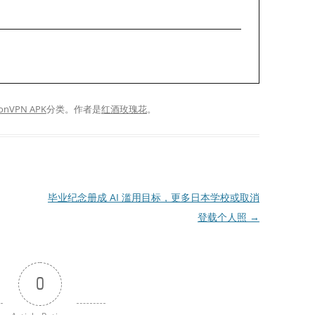
tonVPN APK
分类。
作者是
红酒玫瑰花
。
毕业纪念册成 AI 滥用目标，更多日本学校或取消
登载个人照
→
0