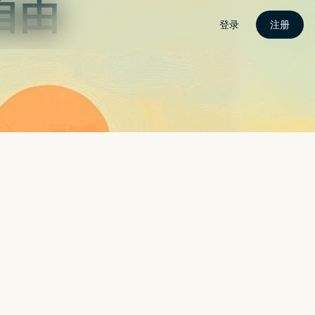
联繫我
CROLED？面板分析师：还早
搜索
搜索