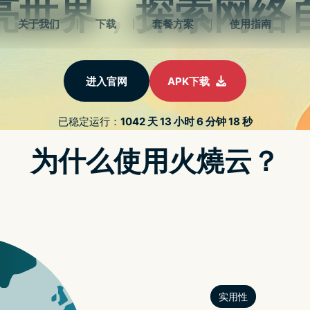
 APK
PROTON油管教程
认识VPN
游戏世界
关于我
 NTN/SMALL CELL/WI-FI 7
机如何挑选？除了大小以外差别在哪里？一篇让你懂
APPLE WATCH X 搭载 MI
析
苹果宣布开发者已可申请借用 APPLE VISION PRO
半导体转追辉达、台积电抢 AI 晶片