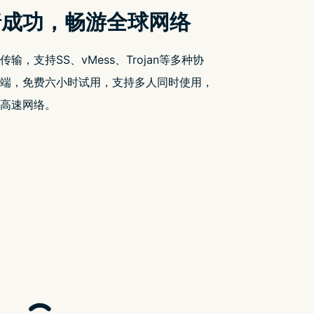
近期文章
YouTube 出现 2 小时 52 分钟无法被跳过的
广告
Google Drive 引入差异同步功能 大幅提升
档案同步效率
FB 疯狂删文 请改用以下方式追看我们的
限时免费情报
彭博：第二代 Vision Pro 最快将於 2025 年
底发布
市场遇冷 传再有中国大厂暂停摺叠手机业
务
近期留言
您尚未收到任何评论。