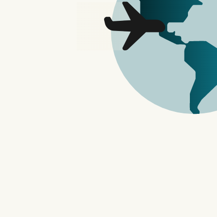
发表评论
韩国媒体报导，辉达、台积电等全球科技大
先地位的同时，韩国的中小型半导体企业
产的发展与生产。
ZDNet Korea 报导，韩国中小型
展与生产。其中，因为辉达正在考虑在 2025
辉达 Blackwell 架构旗下效能最
导体企业开始紧盯进度。
辉达 B300 AI 晶片预计将配备 12 层
形式来生产，在主载板上将整合高性能 G
独安装和装载 GPU 的方法，而不是将其
式，则其旧型的连结介面将会为晶片效能带
是一个需要克服的瓶颈。
辉达连结介面主要由韩国和台湾的後端制程
介面产品测试。至於，实际量产开始时间，