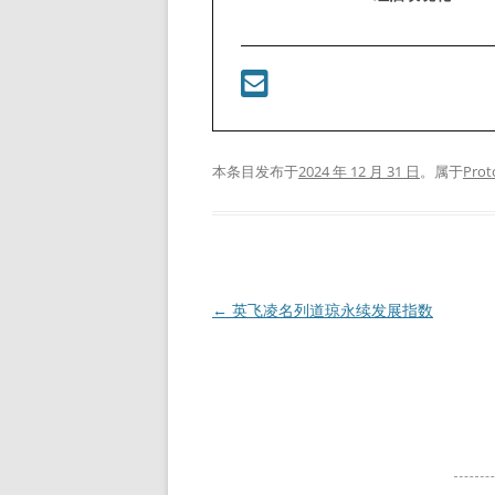
本条目发布于
2024 年 12 月 31 日
。属于
Pro
文
←
英飞凌名列道琼永续发展指数
章
导
航