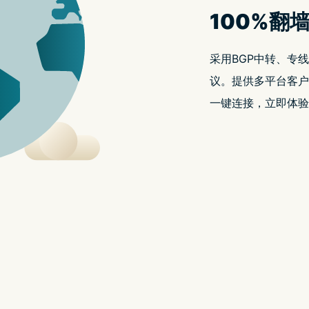
厂正持续进行技术推进，以维持在人工智慧 (AI) 产业的领
也开始跟随着辉达和台积电的脚步，开始进行下一代产品量
制造业正配合辉达和台积电下一代技术的引进，寻求新材料产品的发
 年正式发表的下一代 B300 AI 晶片，而该款 AI 晶片将是
高的产品，因此需要新的材料与设备来配合，这也使得韩国中小型半
堆叠的 HBM3E（第五代高频宽记忆体），而且该 AI 晶片以板载
PU、HBM 和其他晶片。另一方面，过去连结介面是一种单
安装在载板上。因此，如果新的 AI 晶片改用基板生产的模
来效能问题。 因此，GPU 和载板之间的稳定连接就被认为
组件公司供应，这些公司 2024 年第四季起提供新的连结
则是预计从 2025 年中期开始，而出货量也将逐渐的增