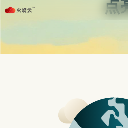
跳
至
正
protonvpn下载
文
首页
免费加速器NPV
PROTONVPN
R&S新款无线应用测试解决方案 瞄准REDCAP/NB-IOT
三星最新旗舰机 GALAXY S23 系列三支手
7款远端视讯会议软体推荐，评价比较与特色分
跟着三星没机会，韩国中小
商机