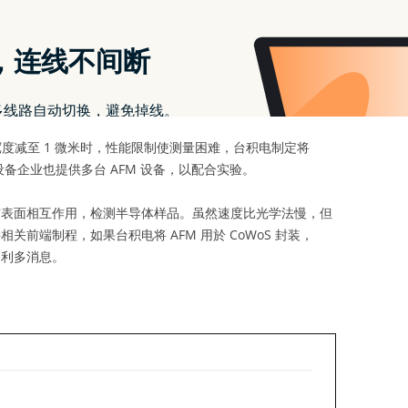
CoWoS 先进封装。CoWoS 将半导体晶片水平放在基板的
L 於最新 HBM 产品。检测也出现变化，CoWoS-L 电路布
求到更窄约 1 微米。
线宽度减至 1 微米时，性能限制使测量困难，台积电制定将
设备企业也提供多台 AFM 设备，以配合实验。
针与表面相互作用，检测半导体样品。虽然速度比光学法慢，但
关前端制程，如果台积电将 AFM 用於 CoWoS 封装，
是利多消息。