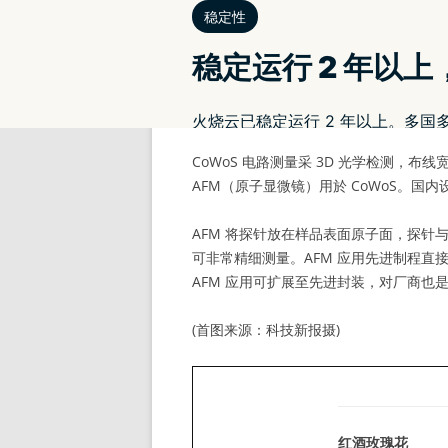
加。
辉达最主要的合作夥伴台积电，也正在升级 
矽中介层上，台积电用更小中介层 CoWoS-
线从宽度超过 2 微米，因整合度提高，要
CoWoS 电路测量采 3D 光学检测，布
AFM（原子显微镜）用於 CoWoS。国内
AFM 将探针放在样品表面原子面，探
可非常精细测量。AFM 应用先进制程直接相
AFM 应用可扩展至先进封装，对厂商也
(首图来源：科技新报摄)
红酒玫瑰花