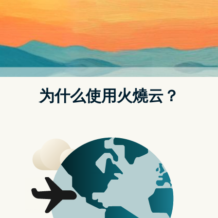
不会阻碍使用大型风冷散热器，以及在流行 ITX 系统中有利布
线，稍为改善机内气流。
以流行 DDR5 6000 为例，KLEVV BOLT V DDR5 提供 CL30-36-
36-76，相对同级台系厂商 ADATA XPG LANCER RGB CL40-40-
40-76 并不逊色，KLEVV BOLT V 的 CL 值甚至更佳，两者售价接
近，亦有获得各大主机板厂商通过 QVL（合格厂商清单）测试。
在 DDR5 平台而言，6000MT/s 算是目前的最佳平衡点，因为同
时获得 AMD 及 Intel 确认支援 XMP 3.0 及 EXPO 超频设定档。
现时在脑场发售的 KLEVV BOLT V 提供 6000(XMP 3.0 /EXPO) 及
6400 (XMP 3.0) 两款速度。
测试平台
Intel 13 代 Core i9 官方记忆体支援至 5600MT/s，AMD Ryzen
9 7950X 为 5200MT/s，高於此为「超频」，体质好的 13 代
Core i9 可上 7200MT/s+ 水平，而 AMD 则表示 6000MT/s 是在
效能及兼容性的最佳平衡。DDR5 6000 不会对 AMD 处理器 SoC
及 Intel 处理器 System Agent 电压造成太高负担，是较多游戏