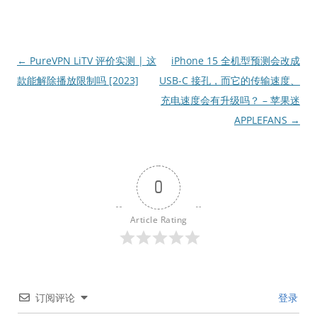
文
←
PureVPN LiTV 评价实测 | 这
iPhone 15 全机型预测会改成
章
款能解除播放限制吗 [2023]
USB-C 接孔，而它的传输速度、
导
充电速度会有升级吗？ – 苹果迷
航
APPLEFANS
→
0
Article Rating
订阅评论
登录