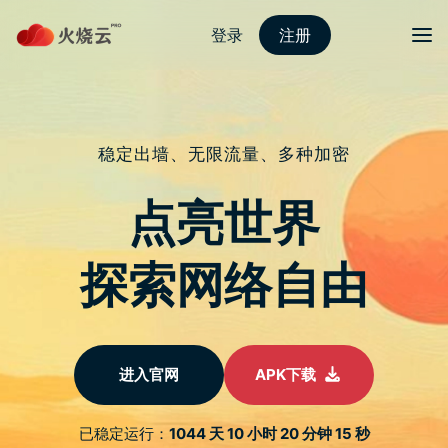
跳
至
protonvpn下载
正
文
菜单
抵玩韩风新选 KLEVV BOLT V DDR5
发表评论
DDR5 记忆体随制程成熟，售价追上 DDR4 同容量水平，加上预
定稍後发表的 Intel 14 代 Core 处理器，砌新机 DDR5 记忆体已
成定局，韩系牌子 KLEVV 早前发表 BOLT V DDR5 系列，走实用
型电竞路线，售价力追台系厂商水平，有相当吸引力。
入门级记忆体模组向来是台系厂商天下，不过韩系牌子 KLEVV 似
乎有意挑战这个既有市场，其 BOLT V DDR5 走实用路线，不设
RGB 灯效，以缩减模组高度压至 34mm，极简风格铝合金散热片