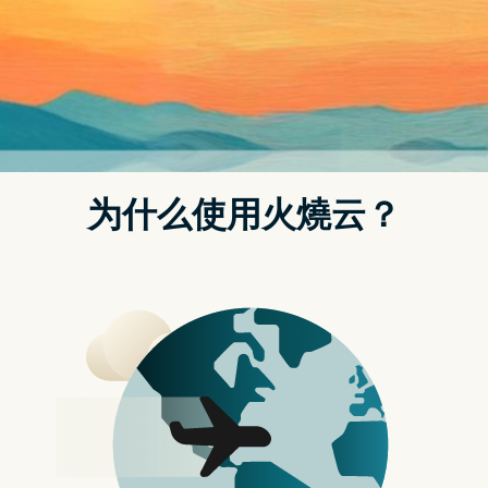
国产CMOS逆势增长！晶元集成演算法引擎、
搭配ISP，揭晓发展新思路
发表评论
近一两年来，随着全球智能手机市场的萎缩，手机相关的零部件
销量都在下降。由於手机销量的下滑，给整个产业链都带来来不
小的震荡，包括前阵子在整个晶元行业掀起很大动静的哲库事
件，这种断臂止损的做法，相信应该跟手机市场的不景气有很大
的关系。在手机功能越来越趋向於一致的今天，手机的比拼，很
大程度上都体现在了手机摄像头上。而据 IC Insights 的数据显
示，2022年全球CMOS 图像感测器（CIS）市场出现了13 年来的
首次下滑。相较於友商的市场疲软状态，芯视达的CMOS产品销
量则呈现出了爆发式的增长。