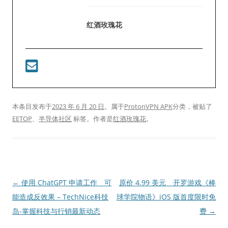
红酒玫瑰花
本条目发布于
2023 年 6 月 20 日
。属于
ProtonVPN APK
分类，被贴了
EETOP
、
半导体社区
标签。
作者是
红酒玫瑰花
。
文
←
使用 ChatGPT 申请工作 可
原价 4.99 美元 开罗游戏《棒
章
能造成反效果 – TechNice科技
球学院物语》iOS 版首度限时免
导
岛-掌握科技与行销最新动态
费
→
航