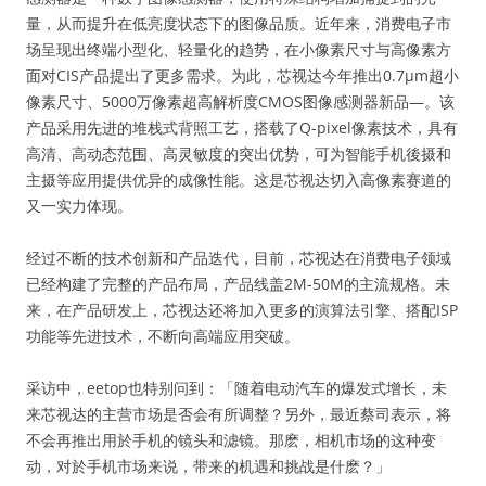
量，从而提升在低亮度状态下的图像品质。近年来，消费电子市
场呈现出终端小型化、轻量化的趋势，在小像素尺寸与高像素方
面对CIS产品提出了更多需求。为此，芯视达今年推出0.7μm超小
像素尺寸、5000万像素超高解析度CMOS图像感测器新品—。该
产品采用先进的堆栈式背照工艺，搭载了Q-pixel像素技术，具有
高清、高动态范围、高灵敏度的突出优势，可为智能手机後摄和
主摄等应用提供优异的成像性能。这是芯视达切入高像素赛道的
又一实力体现。
经过不断的技术创新和产品迭代，目前，芯视达在消费电子领域
已经构建了完整的产品布局，产品线盖2M-50M的主流规格。未
来，在产品研发上，芯视达还将加入更多的演算法引擎、搭配ISP
功能等先进技术，不断向高端应用突破。
采访中，eetop也特别问到：「随着电动汽车的爆发式增长，未
来芯视达的主营市场是否会有所调整？另外，最近蔡司表示，将
不会再推出用於手机的镜头和滤镜。那麽，相机市场的这种变
动，对於手机市场来说，带来的机遇和挑战是什麽？」