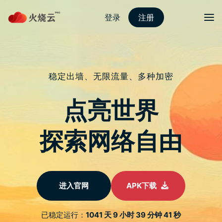
跳
至
protonvpn下载
正
文
菜单