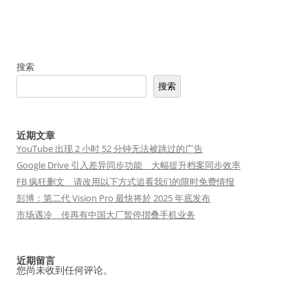
搜索
搜索
近期文章
YouTube 出现 2 小时 52 分钟无法被跳过的广告
Google Drive 引入差异同步功能 大幅提升档案同步效率
FB 疯狂删文 请改用以下方式追看我们的限时免费情报
彭博：第二代 Vision Pro 最快将於 2025 年底发布
市场遇冷 传再有中国大厂暂停摺叠手机业务
近期留言
您尚未收到任何评论。