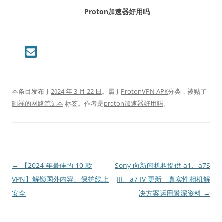
Proton加速器好用吗
本条目发布于
2024 年 3 月 22 日
。属于
ProtonVPN APK
分类，被贴了
阿祥的网路笔记本
标签。
作者是
proton加速器好用吗
。
文
←
【2024 年最佳的 10 款
Sony 向新闻机构提供 a1、a7S
章
VPN】解锁国外内容、保护线上
III、a7 IV 更新 真实性相机解
导
安全
决方案运用景深资料
→
航