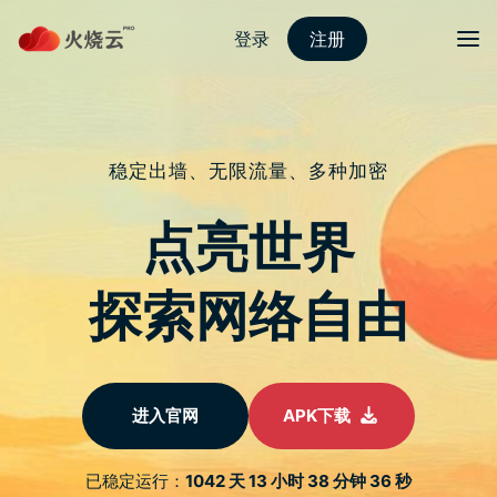
跳
至
protonvpn下载
正
文
菜单
十銓讓儲存設備夠便捷、夠靈巧！
TEAMGROUP PD20M 磁吸外接式固態硬碟及
ULTRA CR-I MicroSD 記憶卡讀卡機同步發
表！
发表评论
全球记忆体品牌十铨科技 3/21 宣布为消费者提供全新二款全方
位的轻便解决方案，分别为十铨独家研发并相容於 MagSafe 上
使用的 PD20M 磁吸外接式固态硬碟，以及轻盈携带的 ULTRA
CR-I MicroSD 记忆卡读卡机，十铨科技在新的一年随即以领先技
术与创新产品设计能力，为多元应用需求的使用者带来新颖轻巧