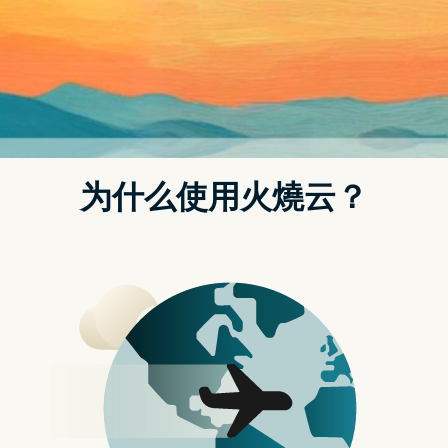
的解决方案。
你可能对这个有兴趣…
TEAMGROUP PD20M 磁吸外接式固态硬碟：相容
MagSafe 磁吸，搭配 iPhone 使用超便利
TEAMGROUP PD20M 磁吸外接式固态硬碟为十铨独家开发的储
存装置产品，相容於 MagSafe 磁吸固定方式，完美搭配行动装
置，重量仅 40 公克，长度与宽度分别为 70 mm与 62 mm，极
致超薄 8.2 mm，外出携带超方便，最大具备 2 TB 的储存容量空
间，使用 ProRes 格式进行 4K 60fps 录影时，可连续录影长达
144 分钟。
PD20M 磁吸外接式固态硬碟采用 USB 3.2 Gen2 x2 Type-C 介
面，相容 Apple iPhone 15 Pro 系列使用，同时也支援
Thunderbolt 介面连接埠，在连接 Windows、MacOS 系统的桌
上型电脑或笔记型电脑时，最高可达 20 Gbps 的传输速度，轻