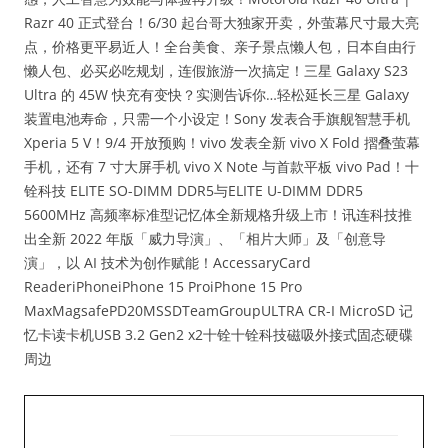
Razr 40 正式登台！6/30 起台哥大独家开卖，外萤幕尺寸最大亮
点，价格更平易近人！全台美食、亲子景点懒人包，日本自由行
懒人包、必买必吃规划，连假旅游一次搞定！三星 Galaxy S23
Ultra 的 45W 快充有变快？实测告诉你…轻松延长三星 Galaxy
装置电池寿命，只需一个小设定！Sony 发表合手旗舰智慧手机
Xperia 5 V！9/4 开放预购！vivo 发表全新 vivo X Fold 摺叠萤幕
手机，还有 7 寸大屏手机 vivo X Note 与首款平板 vivo Pad！十
铨科技 ELITE SO-DIMM DDR5与ELITE U-DIMM DDR5
5600MHz 高频率标准型记忆体全新规格升级上市！讯连科技推
出全新 2022 年版「威力导演」、「相片大师」及「创意导
演」，以 AI 技术为创作赋能！AccessaryCard
ReaderiPhoneiPhone 15 ProiPhone 15 Pro
MaxMagsafePD20MSSDTeamGroupULTRA CR-I MicroSD 记
忆卡读卡机USB 3.2 Gen2 x2十铨十铨科技磁吸外接式固态硬碟
周边