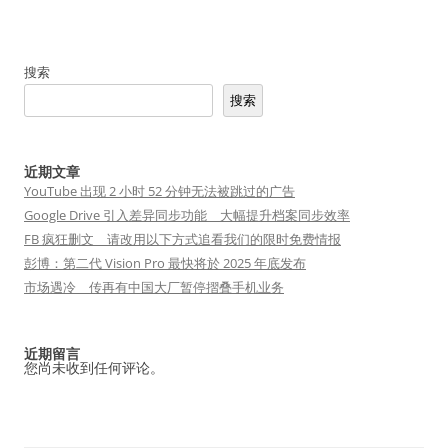
搜索
搜索
近期文章
YouTube 出现 2 小时 52 分钟无法被跳过的广告
Google Drive 引入差异同步功能 大幅提升档案同步效率
FB 疯狂删文 请改用以下方式追看我们的限时免费情报
彭博：第二代 Vision Pro 最快将於 2025 年底发布
市场遇冷 传再有中国大厂暂停摺叠手机业务
近期留言
您尚未收到任何评论。