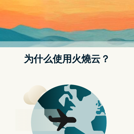
OpenAI 的 GPT-4 模型是现有的最佳模型之一，据报导拥有 1 兆
参数，亚马逊则拒绝对「Olympus」一事发表任何评论。
「Olympus」开发团队由 Alexa 前负责人 Rohit Prasad 带领，
他现在直接向执行长 Andy Jassy 汇报进展。他身为亚马逊 AGI
首席科学家，带领致力於 Alexa AI 的研究人员以及亚马逊科学团
队研究和训练模型，将整家公司的 AI 工作和专用资源整合在一
起。
亚马逊现有大型语言模型的基础模型，统称为 Amazon Titan，
该公司还与 Anthropic、AI21 Labs 等 AI 新创公司合作，向
AWS 用户提供模型和运算资源。
知情人士表示，企业客户希望在 AWS 上获得最佳性能的模型，
亚马逊认为拥有自主开发的模型可使产品在 AWS 上更具吸引
力，知情人士也透露目前还没有「Olympus」模型的具体发布时
程。