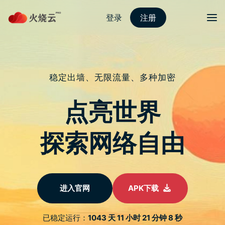
跳
至
protonvpn下载
正
文
菜单
以 2 兆参数训练 AI，亚马逊传开发
「Olympus」新模型
发表评论
《路透社》引述 2 名知情人士的消息指出，亚马逊投资数百万美
元特别训练一个大型语言模型（Large Language Models，
LLM），希望能够媲美 OpenAI 和 Google 的旗舰模型。
知情人士透露，亚马逊以多达 2 兆参数训练新模型，可望成为目
前最大的自然语言模型，另一外媒 The Information 8 日报导更
点出新模型代号「Olympus」。