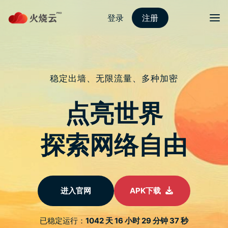
跳
至
protonvpn下载
正
文
菜单
Nothing 推出 Nothing Chats 打通
iMessage 一天後从 Google Play 下架
发表评论
上周，手机公司 Nothing 宣布推出名为 Nothing Chats 的应
用，指在打通 iMessage 与 Android 的 RCS 。而 Nothing 创办
人裴宇（Carl Pei)更特别制作了一段名为 “We made iMessage
for Android” 的 YouTube 影片，并以 “Sorry Tim” 作为
Nothing Chats YouTube 影片预览图，讽刺 Tim Cook。不过，
发布不到一天，Nothing 却因严重的安全问题，已将此应用从
Google Play 下架。而原本用作「讽刺」Tim Cook 的一句话….反