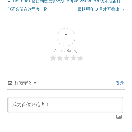
文
←
Tim Cook 指已制定接班计划
Apple Vision Pro 仍未准备好
章
但还会留在这里多一阵
最快明年 3 月才可推出
→
导
航
0
Article Rating
订阅评论
登录