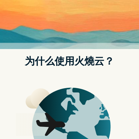
看是「回力镖」！
据报导，Nothing Chats 的运作需要用户允许 Sunbird 透过其伺
服器登入 iCloud 账户，这一过程本身就颇具争议。更糟糕的
是，Texts.com 报导称，Sunbird 的讯息并未实现端对端加密，
而且系统也并不难被破解。
专家 Roussel 指出，Sunbird 通过解密并透过 HTTP 传输讯息到
Firebase 云同步伺服器，并将其以未加密的纯文本形式储存。他
还提到，Sunbird 也能访问这些消息，因为它们被作为错误记录
在 Sentry 的调试服务中。Sunbird 曾声称通过 HTTP 传输是安
全的，因为它仅用於初始请求。然而，Roussel 指出，这仍然会
泄露用户的电子邮件地址。此外，Sunbird 消息通过 Firebase
实时数据库公开可见，且未加密。
Nothing 网页 FAQ 声称 Sunbird 系统是安全的，并实现了端对
端加密。同时声明，在传送过程中不会储存消息和 Apple 账户资
讯。但根据 Roussel 的说法，实际情况似乎恰恰相反。
iMessage 的一大优势在於其预设实现了端对端加密。Apple 也