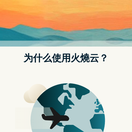
给予高难度挑战，毕竟在游戏中只要错失一个时机，都有可能导
致你必须重新开始关卡。
不过游戏的实际玩法并不复杂，透过点击左、右萤幕，就可以旋
转关卡中的所有机关，你要做的就只是掌握好机关的特性，让它
们在适当的时间转向适当的位置，一步步地将主角 Knightly 送往
终点。听起来很简单吗？希望你不会感到挫折。
应用名称：Puzzling Peaks EXE
应用类别：解谜游戏
下载连结
相关文章
快速制作精美棒形图 《BarChart Maker》限时免费
给你配色灵感 原价 US $1.99《好色相机》限时免费
Epic Games 太空生存游戏《Breathedge》限时免费