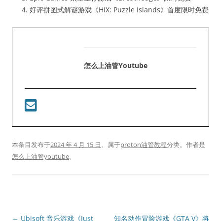
好评拼图式解谜游戏《HIX: Puzzle Islands》首度限时免费
怎么上油管youtube
本条目发布于
2024 年 4 月 15 日
。属于
proton油管教程
分类。
作者是
怎么上油管youtube
。
文
←
Ubisoft 音乐游戏《Just
知名动作冒险游戏《GTA V》将