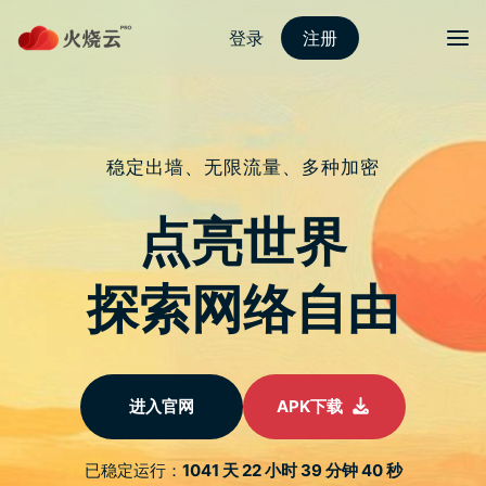
跳
至
protonvpn下载
正
文
菜单
高难度平台游戏《Puzzling Peaks EXE》限时
免费登场
发表评论
《Puzzling Peaks EXE》是一款甫推出的高难度平台游戏，游戏
在 App Store 正开放限时免费下载，不过不建议玩家轻易尝试，
就如同在游戏开头会告知玩家的，这款游戏并不适合容易感到挫
折的人体验。
有了开头的警语，可以看出游戏开发者对《Puzzling Peaks
EXE》的刁钻程度有所自信。而游戏里逾百道的关卡也会尽责地