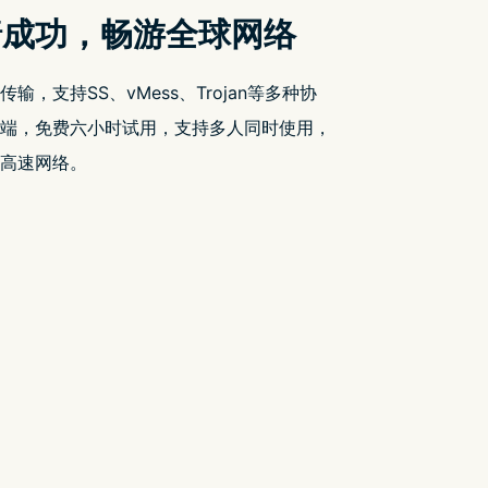
近期文章
YouTube 出现 2 小时 52 分钟无法被跳过的
广告
Google Drive 引入差异同步功能 大幅提升
档案同步效率
FB 疯狂删文 请改用以下方式追看我们的
限时免费情报
彭博：第二代 Vision Pro 最快将於 2025 年
底发布
市场遇冷 传再有中国大厂暂停摺叠手机业
务
近期留言
您尚未收到任何评论。