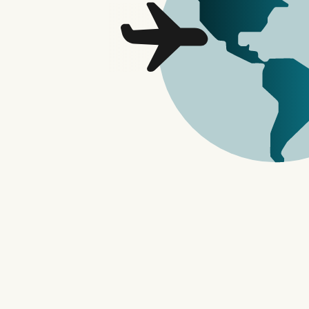
iPhone 14 与 iPhone 14 P
况。AppleTrack 的 Sam Kohl 在 7
速度远超他以前拥有的 iPhone，而不
他并非唯一观察到 iPhone 14 电池健康
本周在她的通讯中写道，她的 iPhone 1
多了，充电次数已经达到 450 次了（
问题？
这种下跌幅度，在以往几年中，大多数人至
官方表示，iPhone 的电池应该「在 5
iOS 软件问题还是 iPhone 14 系
什么加速器可以看y