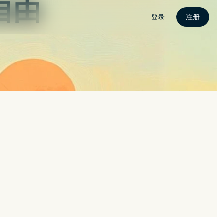
联繫我
CROLED？面板分析师：还早
搜索
搜索