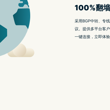
ro 推出不到一年，但部份用户发现其电池健康值出现比预期更多的衰减情
 月份发推表示，他的 iPhone 14 Pro 已经下降到 90%，这个下降
少人似乎也有相同的经历。
值急跌的人。华尔街日报的高级科技专栏作家 Joanna Stern
4 Pro 的电池健康值为 88%。她称究竟是不是因为她用手机太
相信没可能吧）。或是快速充电产生的热量？还是电池出了什麽
少在使用两年後才出现，但现在不到一年已出现。Apple
00 次完全充电周期後，保留最多 80% 的原始容量」。究竟是
列的电池没有从前那麽「耐用」所导致？
outube