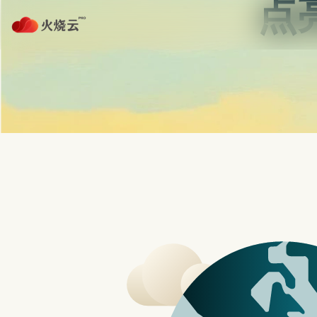
跳
至
正
protonvpn下载
文
首页
免费加速器NPV
PROTONVPN
R&S新款无线应用测试解决方案 瞄准REDCAP/NB-IOT
三星最新旗舰机 GALAXY S23 系列三支手
7款远端视讯会议软体推荐，评价比较与特色分
部份 iPhone 14 Pr
发表评论