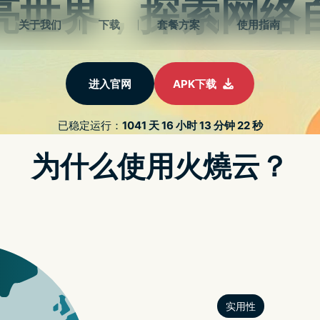
 APK
PROTON油管教程
认识VPN
游戏世界
关于我
 NTN/SMALL CELL/WI-FI 7
机如何挑选？除了大小以外差别在哪里？一篇让你懂
APPLE WATCH X 搭载 MI
析
苹果宣布开发者已可申请借用 APPLE VISION PRO
o 用户指电池健康度出现急跌情况