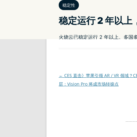
本条目发布于
2024 年 1 月 10 日
。属于
pro
文
←
CES 直击》苹果引领 AR / VR 领域？C
章
层：Vision Pro 将成市场转捩点
导
航