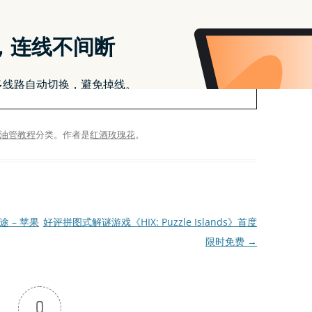
on油管教程
分类。
作者是
红酒玫瑰花
。
途 – 苹果
好评拼图式解谜游戏《HIX: Puzzle Islands》首度
限时免费
→
0