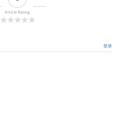
Article Rating
登录