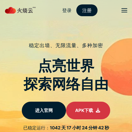
跳
至
protonvpn下载
正
文
菜单
经过重制的《Resident Evil 4》体验版现已推
出
发表评论
以 2005 年发售的原作为蓝本重制而成的 《Resident Evil 4》即
将在本月 24 日正式推出，目前 Capcom 则是释出了游戏的体验
版，且体验版并没有时间与游玩次数限制，玩家可以尽情享受游
戏初期内容 (部分规格与制品版有所不同)。
前所未见的生物灾害「拉昆市事件」已过去六年。成为特务的里
昂·S·甘乃迪接获命令，前往营救被绑架的总统千金。为此里昂踏