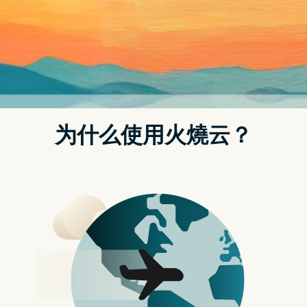
进被「疯狂」支配之地，他的结局会是如何？一场生与死、恐惧
与释怀互相交织的严酷营救剧即将揭开帷幕。
《Resident Evil 4》体验版 Steam 商店页面
《Resident Evil 4》体验版 PS 商店页面
《Resident Evil 4》体验版 Xbox 商店页面
相关文章
《Street Fighter 6》明年六月正式开战
Capcom 游戏《洛克人 EXE 合集》确定剧情中文化
行动装置《逆转裁判123》推出繁体中文版
iOS 版《逆转裁判123HD》即将下架
什么加速器可以看youtube