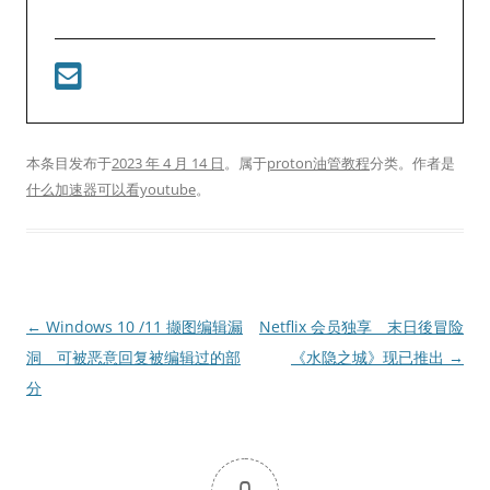
本条目发布于
2023 年 4 月 14 日
。属于
proton油管教程
分类。
作者是
什么加速器可以看youtube
。
文
←
Windows 10 /11 撷图编辑漏
Netflix 会员独享 末日後冒险
章
洞 可被恶意回复被编辑过的部
《水隐之城》现已推出
→
导
分
航