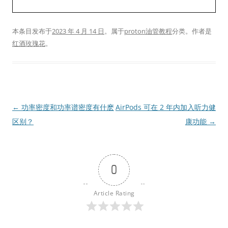
本条目发布于
2023 年 4 月 14 日
。属于
proton油管教程
分类。
作者是
红酒玫瑰花
。
文
←
功率密度和功率谱密度有什麽
AirPods 可在 2 年内加入听力健
章
区别？
康功能
→
导
航
0
Article Rating