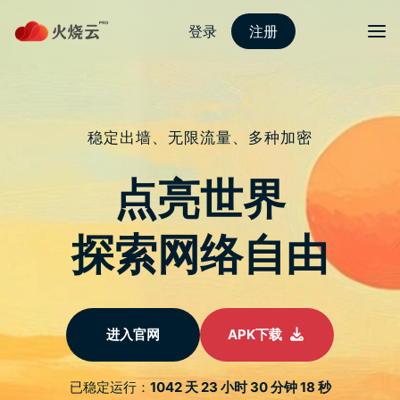
跳
至
protonvpn下载
正
文
菜单
微软解散整个 AI 道德和社会团队
发表评论
虽然近期微软不停向外宣传 AI ，但在最近的裁员行动中已裁减了
约 1 万名员工中，已将整 AI 部门内的「道德和社会团队」解
散。
来自 Platformer 的消息，现任和前任员工表示，此举使微软没
有一个专门的团队来确保产品符合其「人工智能原则」。尽管如
此，微软仍然有一个「AI 责任」办公室，该办公室负责制定规则
和原则，以管理公司的 AI 倡议。