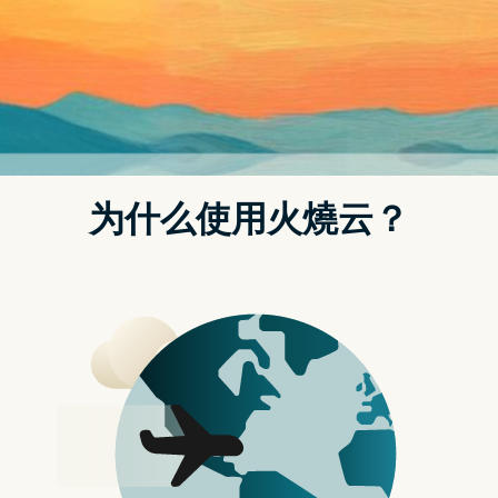
微软在一份声明中表示：「微软致力於安全、负责任地开发人工
智能产品和体验，并通过投资於人员、程序和合作夥伴来实现这
一点。在过去的六年中，我们增加了产品团队和负责任的人工智
能办公室的人数，他们与我们在微软的所有人一起负责确保我们
把人工智能原则付诸实践。我们感谢道德和社会在帮助我们负责
任的人工智能旅程上所做的开创性工作。」
但员工表示，道德和社会团队在确保公司的负责任人工智能原则
实际反映在产品设计中发挥了关键作用。以往该团队会教员工如
何有社会责任及道德责任地使用 AI，但现在只余下一些守则，没
有人能教员工如何应用。
最近，该团队一直在努力确定微软在其整套产品中采用 OpenAI
技术带来的风险。该团队在 2020 年达到最大规模，当时包括约
30 名员工，包括工程师、设计师和哲学家。去年 10 月，该团队
因重组而裁减至约7人。而今年 3 月 6 日，整个团队正式被解
散。