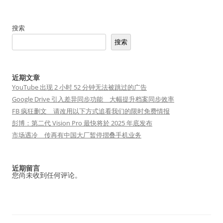
搜索
搜索
近期文章
YouTube 出现 2 小时 52 分钟无法被跳过的广告
Google Drive 引入差异同步功能 大幅提升档案同步效率
FB 疯狂删文 请改用以下方式追看我们的限时免费情报
彭博：第二代 Vision Pro 最快将於 2025 年底发布
市场遇冷 传再有中国大厂暂停摺叠手机业务
近期留言
您尚未收到任何评论。