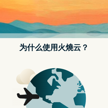
我会告诉你最推荐用哪几款VPN来免费观看Roku大量的电影与节
目。
Roku VPN 快速推荐清单：
更详细完整的VPN操作流程和Roku免费注册帐号方式在下面，欢
迎继续阅读。
文章导览目录
Roku 是什麽？
Roku (Roku TV)名称源於日文数字的「六」发音(ろく)，台湾译名
为六科汇流，是一款由美国Roku Inc公司所推出的网路智慧电视
机上盒，可以将影视内容透过串流输出到电视播放影片，而Roku
第一款产品是在2008年五月与Netflix所合作开发的播放器，可以
串流Netflix平台上的内容至电视上播放。
Roku除了电视机上盒以外，还有推出Roku Channel线上串流影