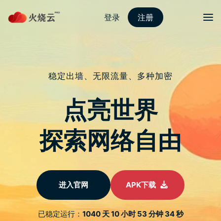
跳
至
protonvpn下载
正
文
菜单
【Roku】影音串流平台在台湾或美国境外如
何观看？教你用VPN免费影片看到饱
发表评论
Roku是美国最知名的影视串流平台媒体之一，除了使用数位机上
盒观看电影和节目以外，现在也有提供网路线上串流影片的方式
直接观看，但我们人若不在美国使用当地网路就无法顺利进入影
片平台。
这篇文章我正是要教你如何透过VPN解除Roku平台的地理限制，
实测了非常多款不同的VPN，并非每一款都可以顺利连上Roku，