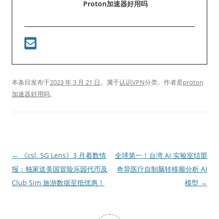
Proton加速器好用吗
本条目发布于
2023 年 3 月 21 日
。属于
认识VPN
分类。
作者是
proton
加速器好用吗
。
文
←
《csl. 5G Lens》3 月着数情
全球第一！台湾 AI 实验室结盟
章
报：独家送美国冒险乐园代币及
奇异医疗自制脑转移瘤分析 AI
导
Club Sim 旅游数据至抵优惠！
模型
→
航