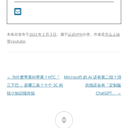
本条目发布于
2023 年 2 月 3 日
。属于
认识VPN
分类。
作者是
怎么上油
管youtube
。
文
←
为什麽苹果叫苹果？HTC『
Microsoft 的 AI 还有第二招？消
章
三下巴 』是哪三条？十个 3C 科
息指还会有「定制版
导
技小知识报你知
ChatGPT」
→
航
0