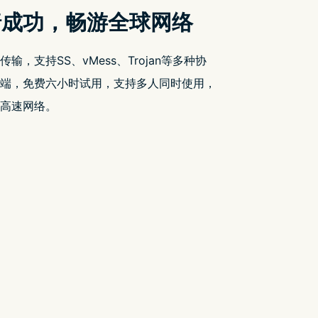
近期文章
YouTube 出现 2 小时 52 分钟无法被跳过的
广告
Google Drive 引入差异同步功能 大幅提升
档案同步效率
FB 疯狂删文 请改用以下方式追看我们的
限时免费情报
彭博：第二代 Vision Pro 最快将於 2025 年
底发布
市场遇冷 传再有中国大厂暂停摺叠手机业
务
近期留言
您尚未收到任何评论。