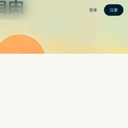
联繫我
CROLED？面板分析师：还早
搜索
搜索