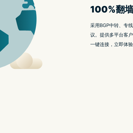
er Kit。申请者需递交 Apple 称为「简短申请」的报名表，并需为
的帐户持有人，须提供有关团队开发技能和现有 App 的详细信息。
 Vision Pro。Apple 表示，他们将审核申请并将优先考
pp 的申请者。
借出的条款，或者可能需要付给 Apple 多少钱，作为借出
eloper Kit。Apple 还将对 App 和游戏进行相容性评估，
vision OS 中显示和运行的报告。