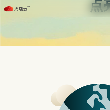
跳
至
正
protonvpn下载
文
首页
免费加速器NPV
PROTONVPN
R&S新款无线应用测试解决方案 瞄准REDCAP/NB-IOT
三星最新旗舰机 GALAXY S23 系列三支手
7款远端视讯会议软体推荐，评价比较与特色分
苹果宣布开发者已可申请借用 Ap
苹果今天宣布，开发者现已可以申请借用 Apple 