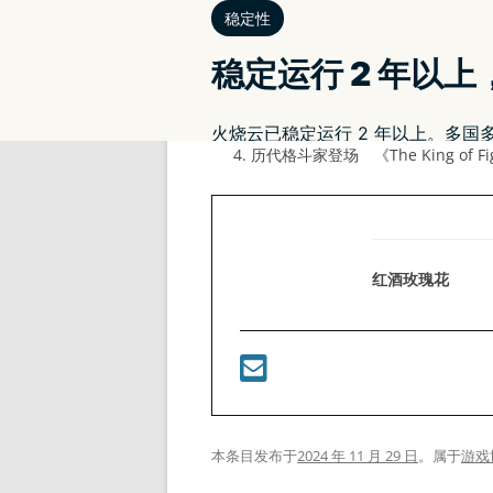
相关文章
ASCII 字元构筑的奇幻世界 《石
太空侵略者袭来 扩增实境游戏《SPACE 
压倒性好评冒险游戏《Bugsnax》i
历代格斗家登场 《The King of Fi
红酒玫瑰花
本条目发布于
2024 年 11 月 29 日
。属于
游戏