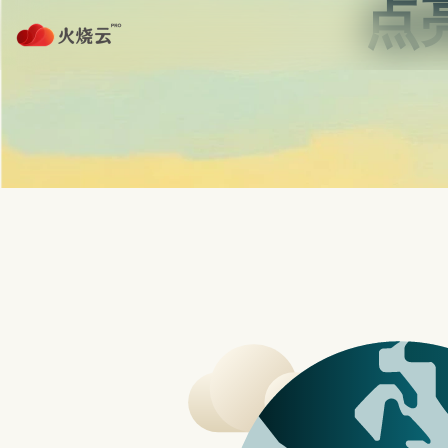
跳
至
正
protonvpn下载
文
首页
免费加速器NPV
PROTONVPN
R&S新款无线应用测试解决方案 瞄准REDCAP/NB-IOT
三星最新旗舰机 GALAXY S23 系列三支手
7款远端视讯会议软体推荐，评价比较与特色分
Zynga 开发商新作《百
发表评论