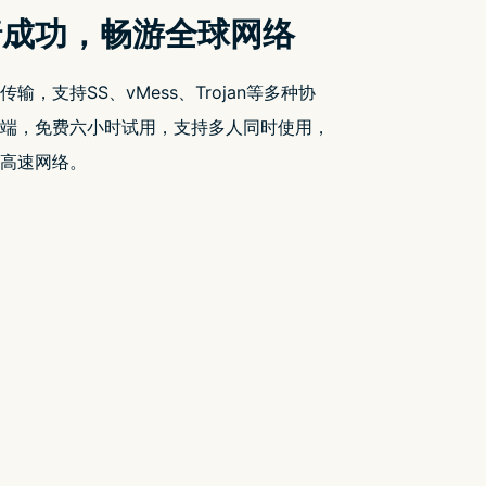
近期文章
YouTube 出现 2 小时 52 分钟无法被跳过的
广告
Google Drive 引入差异同步功能 大幅提升
档案同步效率
FB 疯狂删文 请改用以下方式追看我们的
限时免费情报
彭博：第二代 Vision Pro 最快将於 2025 年
底发布
市场遇冷 传再有中国大厂暂停摺叠手机业
务
近期留言
您尚未收到任何评论。