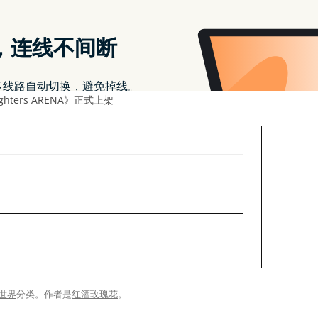
头纪》好评启程
INVADERS: World Defense》正式开战
OS 版登场
ghters ARENA》正式上架
世界
分类。
作者是
红酒玫瑰花
。