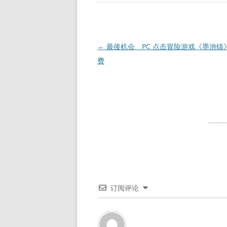
文
←
最後机会 PC 点击冒险游戏《墨池镇
章
费
导
航
订阅评论