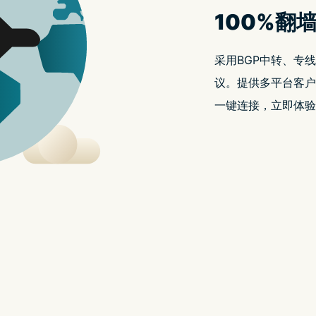
款奇幻 RPG，游戏融合了策略和合并机制，让玩家在快速、有趣
的排名，并率领他们在以下各种游戏模式中，打一场史诗级
与你的部族进行一场的古老战争。排兵布阵，悉听遵命。
队，务必要打败黑暗军队。战场上的每个位置都能对你的胜
菁英单位，同时也要把你的头脑带到战场。
、龙，甚至是吸血鬼女王。这些单位和其他独一无二的部队
ay