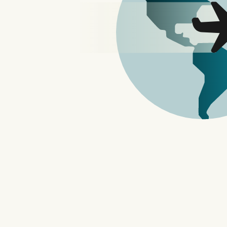
由 Zynga 所开发的《百战雄兵》是一
的战斗里享受双方厮杀的乐趣。
打造你的军队、合并麾下部队、提高他们
胜仗：历险、PvP 竞技场、命运会堂，
使用不同角色和派系的单位来自订你的部
负发挥重大影响力，因此请派出你所有的
率领史上最疯狂的军队，包括术士、武士
都在等待他们的新指挥官。
应用名称：百战雄兵：征服王国
应用类别：角色扮演游戏
下载连结：App Store | Google Pl