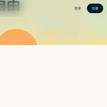
联繫我
CROLED？面板分析师：还早
搜索
搜索