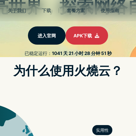
 APK
PROTON油管教程
认识VPN
游戏世界
关于我
 NTN/SMALL CELL/WI-FI 7
机如何挑选？除了大小以外差别在哪里？一篇让你懂
APPLE WATCH X 搭载 MI
析
苹果宣布开发者已可申请借用 APPLE VISION PRO
战雄兵：征服王国》免费登场