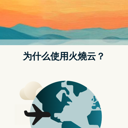
这笔额外的费用将使得已经付费使用 365 E3 的公司，每位用户
每月的费用近乎翻倍。Microsoft 365 Standard 的用户所需的投
资则更为庞大，该服务的费用仅为每位用户每月 12.50 美元。
对於选择注册使用 AI 助手的商家而言，Copilot 的功能旨在总结
文件，加快对 Excel 表格的检查，甚至生成整封电邮。微软的消
费者行销主管 Yusuf Mehdi 表示，已经开始测试 Copilot 的人对
AI 工具的未来样貌充满期待。
虽然 Copilot 365 的确切发布日期尚未确定，但微软表示，这方
面的消息将很快公布。
Bing Chat Enterprise 增添数据保护功能
微软还揭示了 Bing Chat Enterprise，实质上是已经推出了数月
的 Bing Chat 体验，但增加了企业数据的内置保护。
微软表示，无论是进入还是输出的数据，都将受到商业数据保护