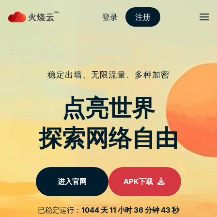
跳
至
protonvpn下载
正
文
菜单
Microsoft 365 Copilot 定价公开 月费 30 美
元
发表评论
微软在大力推动 AI，早前宣布 Microsoft 365 Copilot 的功能
後，今天首度公开了 Microsoft 365 Copilot 的价格，实在绝不
便宜。Copilot 服务将向 Microsoft 365 E3、E5、Business
Standard 和 Business Premium 的用户收取每月 30 美元的使
用费。
365 Copilot 价格不菲