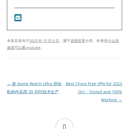
本条目发布于
2023 年 10 月 6 日
。属于
游戏世界
分类。
作者是
什么加
速器可以看youtube
。
文
←
新 Apple Watch Ultra 部份
Best China Free VPN for 2023
章
机构件采用 3D 列印技术生产
Oct – Tested and 100%
导
Working
→
航
0