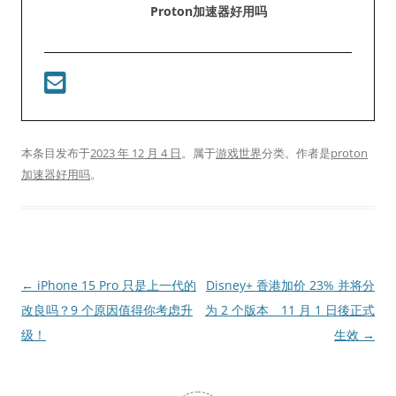
Proton加速器好用吗
本条目发布于
2023 年 12 月 4 日
。属于
游戏世界
分类。
作者是
proton
加速器好用吗
。
文
←
iPhone 15 Pro 只是上一代的
Disney+ 香港加价 23% 并将分
章
改良吗？9 个原因值得你考虑升
为 2 个版本 11 月 1 日後正式
导
级！
生效
→
航