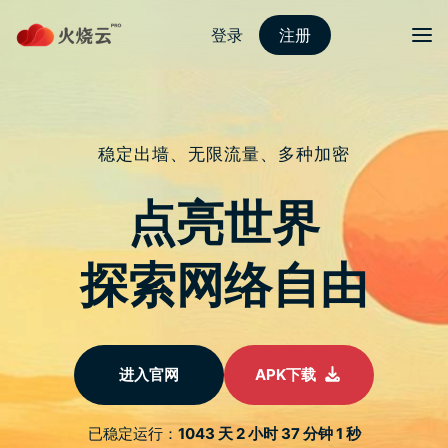
跳
至
protonvpn下载
正
文
菜单
iPhone 16 系列不会再有 Touch ID
发表评论
近日忽然有传 Touch ID 会在 iPhone 16 复活（像 iPad Air 那种
透过电源按钮作指纹辨识器）。据一位在微博上的「手机晶片达
人」所述，Apple iPhone 16 系列将不会重新引入 Touch ID 指
纹辨识技术。
「手机晶片达人」在过去常分享有关 Apple 计画的消息，在近期
的贴文中解释，原本用於生产 iPhone Touch ID 所需晶片的大部
分设备现已「永久关闭」，目前仅剩的单位用於生产第三代