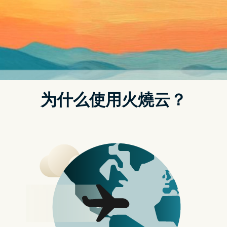
iPhone SE。这表明 Apple 没有计画在短期内将 Touch ID 复活
的计划。有报导还指出，第四代 iPhone SE 将配备 Face ID，取
代目前仍使用 Touch ID 的最後一款 iPhone 型号。
虽然旧式 Touch ID 可能不会再出现，但Apple 正在研发萤幕下
指纹辨识技术，预计将於 2026 年左右推出。
相关文章
传 iPhone 16 会用石墨烯作散热
传 iPhone 16 全线加入 Action 按钮及神秘新按钮
分析员预测 iPhone 16 Pro 将配 Wi-Fi 7 及 4800 万像超广
角镜
6.9 寸 iPhone 16 Ultra CAD 图来了！萤幕跟 Pro Max 相
差多远？