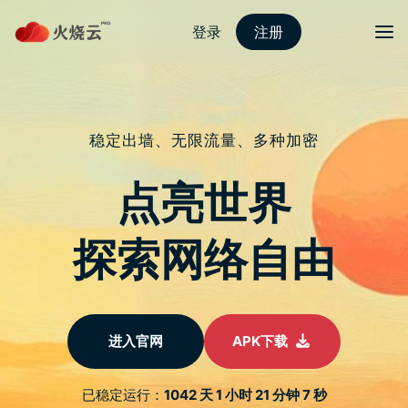
跳
至
protonvpn下载
正
文
菜单
iPhone 15 Pro VS 14 Pro 掉落测试 钛金属
是否比不锈钢更耐摔？
发表评论
iPhone 15 Pro 使用了钛金属物料，苹果盛赞新物理令 iPhone
15 Pro /Pro Max 变得轻巧，那麽钛金属物料又是否比之前的
「医疗级不锈钢」更坚固耐摔呢？AppleTrack 的 Sam Kohl 在
澳洲进行了首个 iPhone 15 Pro VS iPhone 14 Pro 的掉落测试，
让我们了解新 iPhone 跟上一代的分别。
2 米以下：相当耐摔