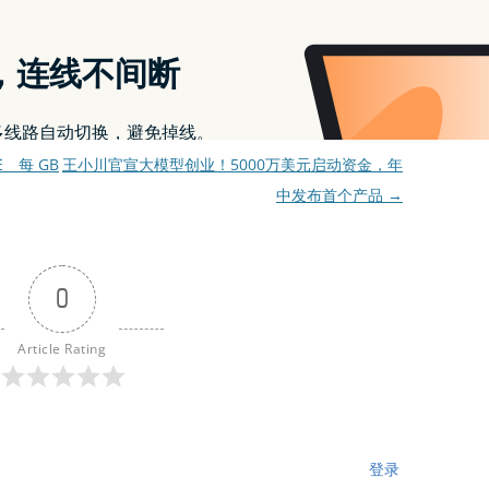
界
分类，被贴了
entertainment
、
facebookgaming
、
a
、
news
、
videocalls
标签。
作者是
红酒玫瑰花
。
/E 每 GB
王小川官宣大模型创业！5000万美元启动资金，年
中发布首个产品
→
0
Article Rating
登录