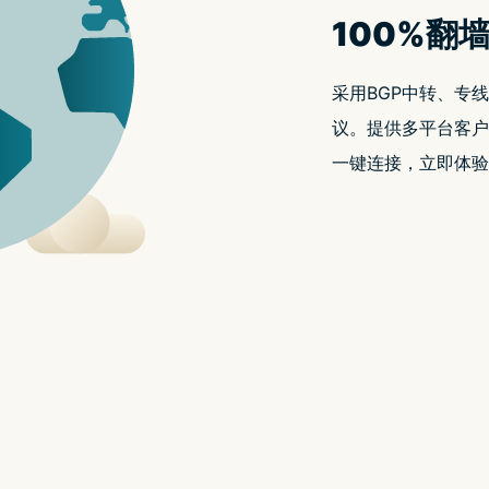
面对面约会聊天，但总有些朋友们是分隔异地的，所以视讯
布把旗下 Messenger 的视讯通话加入多人游戏功能，能够一
nger 视讯通话功能都能进行多人游戏，目前已经开放 14 个游戏，
VR》等。每次游戏完结後会有积分榜，让你可以跟一众好友一较高