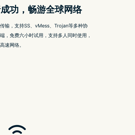
近期文章
YouTube 出现 2 小时 52 分钟无法被跳过的
广告
Google Drive 引入差异同步功能 大幅提升
档案同步效率
FB 疯狂删文 请改用以下方式追看我们的
限时免费情报
彭博：第二代 Vision Pro 最快将於 2025 年
底发布
市场遇冷 传再有中国大厂暂停摺叠手机业
务
近期留言
您尚未收到任何评论。