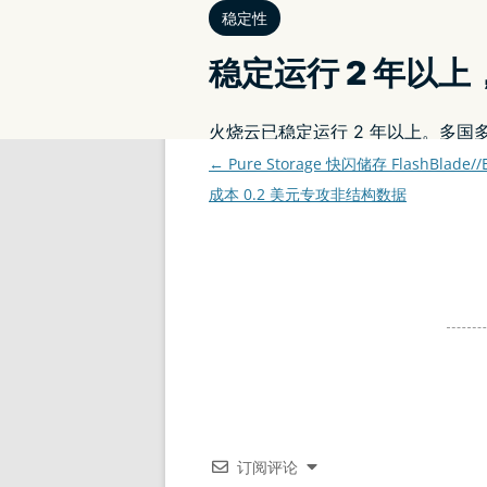
本条目发布于
2023 年 4 月 8 日
。属于
游戏世
facebookmessenger
、
gaming
、
gear
、
Met
文
←
Pure Storage 快闪储存 FlashBlade/
章
成本 0.2 美元专攻非结构数据
导
航
订阅评论