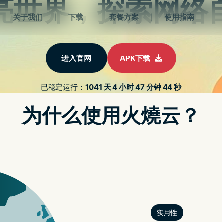
 APK
PROTON油管教程
认识VPN
游戏世界
关于我
 NTN/SMALL CELL/WI-FI 7
机如何挑选？除了大小以外差别在哪里？一篇让你懂
APPLE WATCH X 搭载 MI
析
苹果宣布开发者已可申请借用 APPLE VISION PRO
er 视讯通话加入多人游戏功能