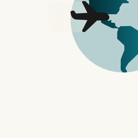
虽然社会开始复常，大家都能像往日一样
通话功能还是会继续强化。Facebook 宣
边看着对方聊天、一边共同进行游戏。
iOS、Android 和网页版的 Messe
包括《爆炸猫》、《Mini Golf FR
下。
红酒玫瑰花