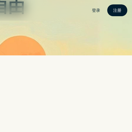
联繫我
CROLED？面板分析师：还早
搜索
搜索