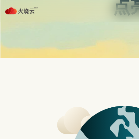
跳
至
正
protonvpn下载
文
首页
免费加速器NPV
PROTONVPN
R&S新款无线应用测试解决方案 瞄准REDCAP/NB-IOT
三星最新旗舰机 GALAXY S23 系列三支手
7款远端视讯会议软体推荐，评价比较与特色分
Facebook Messeng
发表评论