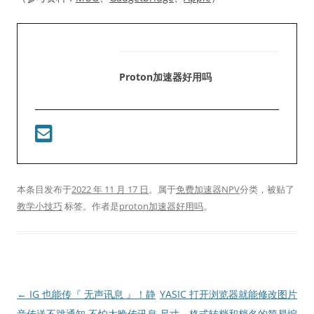
Proton加速器好用吗
本条目发布于
2022 年 11 月 17 日
。属于
免费加速器NPV
分类，被贴了
教学小技巧
标签。
作者是
proton加速器好用吗
。
文
←
IG 也能传『 无声讯息 』！静
YASIC 打开浏览器就能修改图片
章
音传送不跳通知 不怕太晚传讯息
尺寸、格式转档和档名的简易编