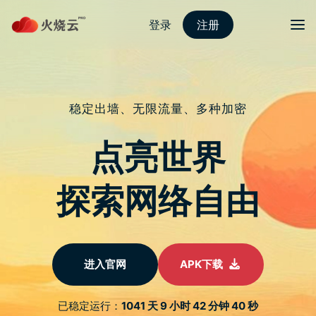
跳
至
protonvpn下载
正
文
菜单
USB OTG 是什麽？多种用途你知道吗？
iPhone 要如何开启？用这一篇搞懂