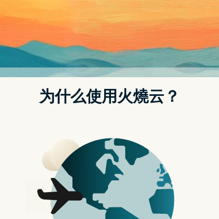
发表评论
原来用 OTG 看相机档案甚至不用开电脑 ><
前几天
实测三星 Smart Switch
有多厉害，因为没有 Lightning
to C 的线，匆忙在办公室找到一颗 USB OTG 头，接上原有的
Lightning to A 线，才成功转移 iPhone 手机的内容到新的安卓
手机，也意外发现 OTG 头的新用法，不过话说，你知道 OTG 头
是干嘛用的吗？今天来上科技小学堂，讲讲 OTG 的定义与用途
吧！顺便教你如何在 iPhone 上开启 OTG 功能！