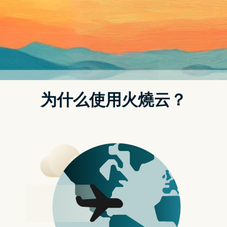
点我前往 pdfforge 线上工具
进到 pdfforge 网站之後，就能看到所有免费 PDF 工具，总共有
三大类「Convert」、「Edit」与「Organize」，转档部分，
PDF 转其他格式有 Word、Excel、PDF/A，其他格式转 PDF 有
Office 系列、HTML、Markdown，另外还提供从 PDF 档案中提
取文字或图片、以及 OCR 功能，相当丰富：
而编辑部分有，合并 PDF 档、分割 PDF 档、移除 PDF 密码、加
入 PDF 密码、加入页数至 PDF、加入印章至 PDF 以及压缩 PDF
档，基本上会用到的编辑功能都有。
Organize 就只有两个工具，比较 PDF 与验证 PDF/A：
以图片转档 PDF 档为例，进到工具页面後，就可以把要转成 PDF
图片拖曳进来，或点击 Select fine 手动选择，可多张图片转换成
一个 PDF 档，也提供网址汇入功能。图片格式支援 GIF、PNG、
JPG 与 TiFF。另外每个工具都会有最大档案限制，图片转 PDF 部