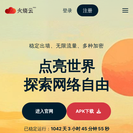
跳
至
protonvpn下载
正
文
菜单
pdfforge 线上免费 PDF 多功能工具，提供转
档、编辑、压缩等
发表评论
PDF 可说是现今很常会需要用到的格式，无论是工作、上课等都
有可能用到，不过大多数好用的 PDF 软体都需要付费，而且提供
中文介面的也不多，如果你的电脑里没 PDF 软体，又突然需要进
行编辑、转档之类时，就可以使用 pdfforge 这款免费线上工
具，提供非常多功能，而且完全免费，也几乎没有广告。
pdfforge 免费 PDF 多功能线上工具介绍