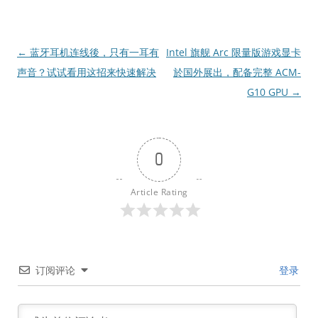
文
←
蓝牙耳机连线後，只有一耳有
Intel 旗舰 Arc 限量版游戏显卡
章
声音？试试看用这招来快速解决
於国外展出，配备完整 ACM-
导
G10 GPU
→
航
0
Article Rating
订阅评论
登录