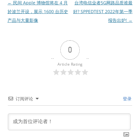
文
←
民间 Apple 博物馆将在 4 月
台湾电信业者5G网路品质谁最
章
於波兰开设，展示 1600 台历史
好? SPPEDTEST 2022年第一季
导
产品与大量影像
报告出炉!
→
航
0
Article Rating
订阅评论
登录