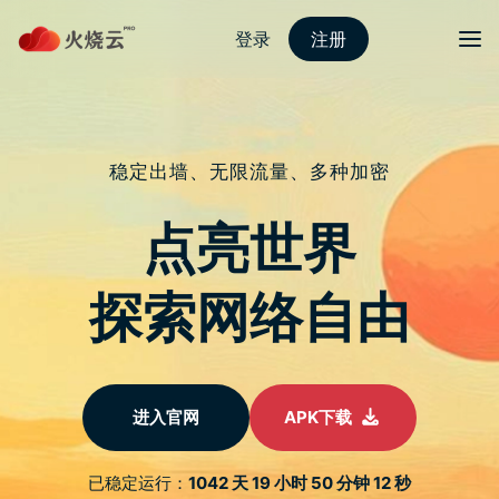
跳
至
protonvpn下载
正
文
菜单
LINE 电脑版 7.8 版本更新：贴图与表情贴支
援编辑功能、优化群组视讯预览等 6 项更新
发表评论
疫情持续严峻，许多人无论是在家上班或到公司上班，有更多的
机会透过 LINE 来联系。除了文字上的交流外，有更多机会使用
LINE 的免费视讯通话进行简单会议讨论。最近， LINE 电脑版
7.8 版本更新释出，除针对视讯通话的各项功能进行功能优化，
同时也在贴图与表情贴加入编辑功能。
▲图片来源：LINE 台湾官方 BLOG