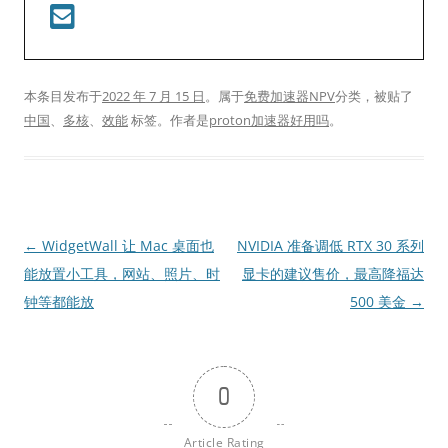
本条目发布于
2022 年 7 月 15 日
。属于
免费加速器NPV
分类，被贴了
中国
、
多核
、
效能
标签。
作者是
proton加速器好用吗
。
文
←
WidgetWall 让 Mac 桌面也
NVIDIA 准备调低 RTX 30 系列
章
能放置小工具，网站、照片、时
显卡的建议售价，最高降福达
导
钟等都能放
500 美金
→
航
0
Article Rating