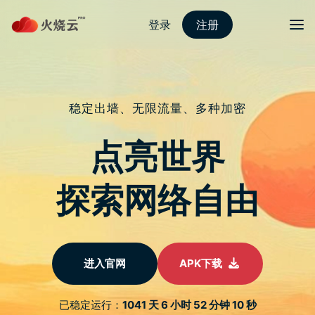
跳
至
protonvpn下载
正
文
菜单
i9-13900K 实测影片於中国现身，多核心效能
比 i9-12900KF 平均提升达 35%
发表评论
这次 i9-13900K 的保密似乎没有做得很好，几天前网路上已经陆
续出现一些效能跑分，稍早在中国更现身一部 i9-13900K 的实测
影片，虽然是 i9-13900K QS 版，但这已经跟市售版几乎一样
了，因此没意外效能应该就是这样，多核心部分有着明显提升，
跟目前最强的 i9-12900KF 相比，提升达 35%，非常亮眼。
i9-13900K 实测影片於中国现身，多核心效能比