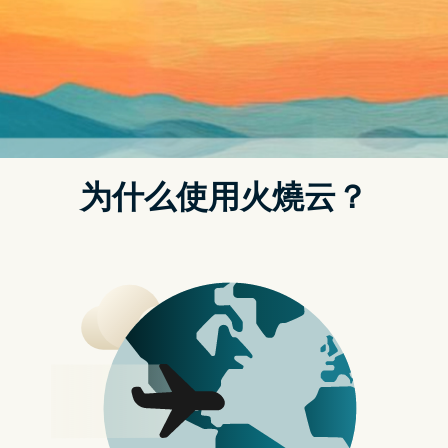
i9-12900KF 平均提升达 35%
稍早中国 Bilibili 频道「EP极致玩家堂」上传一部 “全网首曝！
Intel 13 代酷睿i9-13900K性能测试」的影片，他们先前其实就有
拿到 i9-13900K ES 版（Q0D7），不过时脉只有到 4GHz，也非
常难超频，顶多 1.225V 可稳定运行 4.5GHz，1.45V 跑 4.6GHz
基本上都死机。原本他们打算把 i9-12900KF 降频至 4.5GHz，不
过最近他们又收到 QS 版，这问题也迎刃而解，可以直接进行比
较。
从 CPU-Z 截图可以看到，i9-13900K 确定为 8 个 P-Core + 16 个
E-Core，比起目前的 i9-12900K 还多 8 个 E-Core，核心数达到
24 个，执行绪也增加至 32 个，就跟之前的传闻一样：
基础时脉为 3GHz，比 12 代少 200MHz。超频时脉效能全核最
高可达 5.5GHz，双核更能提升到 5.8GHz，光是规格部分比 i9-
12900K 就有着 7% 和 11% 的提升：
值得注意的地方是，满载工作电压 i9-13900K 也增加到