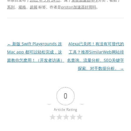
本条目发布于
2022 年 5 月 24 日
。属于
免费加速器NPV
分类，被贴了
系列
、
规格
、
超频
标签。
作者是
proton加速器好用吗
。
文
←
新版 Swift Playgrounds 连
Alexa已关闭！有没有可替代的
章
Mac app 都可以轻松完成，这
工具？推荐SimilarWeb网站排
导
篇教你怎麽用！（开发者访谈）
名查询、流量分析、SEO关键字
航
探索、对手数据分析。
→
0
Article Rating