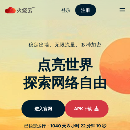
跳
至
protonvpn下载
正
文
菜单
AMD Ryzen 7000系列正式公开 将采用
Socket AM5规格
发表评论
在今日的COMPUTEX 2022线上平台上，AMD董事长暨执行长苏
姿丰以「AMD推升高效能运算体验」为主题公开了包含笔电、
CPU、主机板等新产品，其中次世代桌上型处理器部分，正式揭
露了Ryzen 7000 系列，及搭配的Socket AM5规格。
AMD Ryzen 7000系列正式公开 将采用 Socket
AM5规格