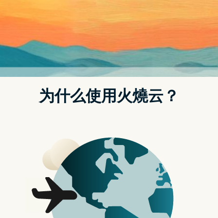
早在正式发表会前，已有不少AMD Ryzen 7000系列的消息传
出，包含具备 8 个 Zen 4 架构核心，时脉高达 5.2 GHz等，而随
着AMD Ryzen 7000正式公开，有更多规格获得证实。
AMD Ryzen 7000系列将作为全球首款的 5nm PC处理器，具
Zen 4 核心架构，且采用6nm 制程重新设计的 I/O 核心，除能降
低功耗，亦具备 RDNA2的GPU 晶片、DDR5 与PCIe 5.0 控制
器，且每个核心将有1MB的 L2 快取(1MB Per Core L2 Cache)，
而系列处理器最高超频速度能超过 5GHz。
随着次世代桌上型处理器AMD Ryzen 7000 系列公开，支援的
Socket AM5与相关主机板也同步公开，Socket AM5生态系统将
CPU插槽更换为1718 针脚 LGA 接点，不过AM4的散热风扇还是
可以沿用。而晶片组分为B650、X670、X670E三种，B650作为
基本款仅提供PCIe 5.0；X670提供了PCle 5.0 to 1x NVMe，且提
供一般超频爱好者超频；X670E则有PCIe 5.0 to 2x Graphics与
1x NVMe插槽，并提供最强大的超频需求。