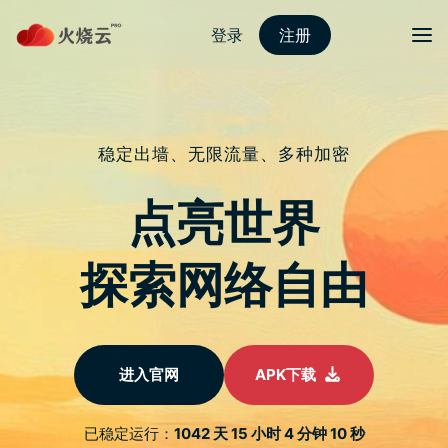
跳
至
protonvpn下载
正
文
菜单
Alexa已关闭！有没有可替代的工具？推荐
SimilarWeb网站排名查询、流量分析、SEO
关键字探索、对手数据分析。
发表评论
Alexa是网站排名查询、网站流量分析、探索相关网站和优化SEO
关键字非常好用的开发者工具，但可惜已经在2022年5月关闭，
如果你正在找类似Alexa的替代品的话，应该就属SimilarWeb莫
属了，可分析网站热门关键字、社群行销和竞争者数据。