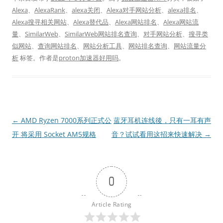
Alexa
、
AlexaRank
、
alexa关闭
、
Alexa对手网站分析
、
alexa排名
、
Alexa搜寻相关网站
、
Alexa替代品
、
Alexa网站排名
、
Alexa网站流
量
、
SimilarWeb
、
SimilarWeb网站排名查询
、
对手网站分析
、
搜寻类
似网站
、
查询网站排名
、
网站分析工具
、
网站排名查询
、
网站流量分
析
标签。
作者是
proton加速器好用吗
。
文
←
AMD Ryzen 7000系列正式公
蓝牙耳机连线後，只有一耳有声
章
开 将采用 Socket AM5规格
音？试试看用这招来快速解决
→
导
航
0
Article Rating