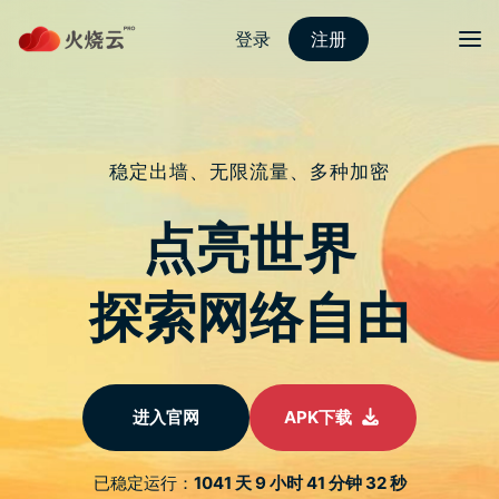
跳
至
protonvpn下载
正
文
菜单
省电小技巧！5 招使用冷气／家电的好习惯
学起来电费不再爆掉