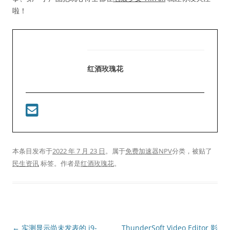
啦！
红酒玫瑰花
本条目发布于
2022 年 7 月 23 日
。属于
免费加速器NPV
分类，被贴了
民生资讯
标签。
作者是
红酒玫瑰花
。
文
←
实测显示尚未发表的 i9-
ThunderSoft Video Editor 影