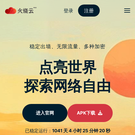
跳
至
protonvpn下载
正
文
菜单
手拿 iPhone 的你知道『 仿生 』晶片是什麽
意思吗？命名原因其实超单纯