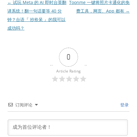
文
←
试玩 Meta 的 AI 即时台英翻
Toonme 一键将照片卡通化的免
章
译系统！翻一句话要等 40 分
费工具，网页、App 都有
→
导
钟？台语『 抄拎呆 』的我可以
航
成功吗？
0
Article Rating
订阅评论
登录